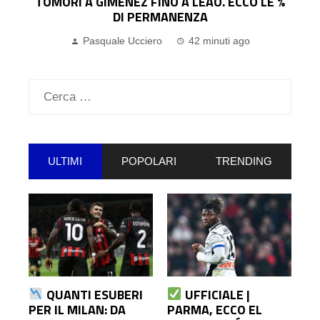
%
DALL’ATALANTA: IL COMUNICATO
Pasquale Ucciero
1 ora ago
Ricerca
per:
ULTIMI
POPOLARI
TRENDING
QUANTI ESUBERI
UFFICIALE |
PER IL MILAN: DA
PARMA, ECCO EL