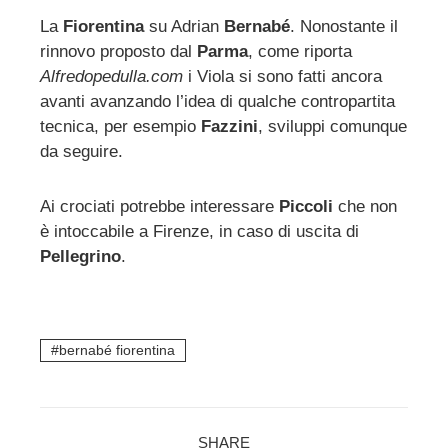
La
Fiorentina
su Adrian
Bernabé
. Nonostante il
rinnovo proposto dal
Parma
, come riporta
ebook
Alfredopedulla.com
i Viola si sono fatti ancora
avanti avanzando l’idea di qualche contropartita
ter
tecnica, per esempio
Fazzini
, sviluppi comunque
da seguire.
edIn
Ai crociati potrebbe interessare
Piccoli
che non
erest
è intoccabile a Firenze, in caso di uscita di
Pellegrino
.
mbleupon
l
bernabé fiorentina
SHARE