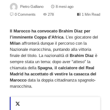
Pietro Galliano
8 mesi ago
0 Comments
278
1 Min Read
Il Marocco ha convocato Brahim Diaz per
l’imminente Coppa d’Africa
. L’ex giocatore del
ebook
Milan
affronterà dunque il percorso con la
Nazionale marocchina, puntando alla vittoria
ter
finale del titolo. La nazionalità di
Brahim Diaz
è
sempre stata un tema: dopo aver “atteso” la
edIn
chiamata della
Spagna
,
il calciatore del Real
Madrid ha accettato di vestire la casacca del
Marocco
data la doppia cittadinanza spagnolo-
erest
marocchina.
mbleupon
l