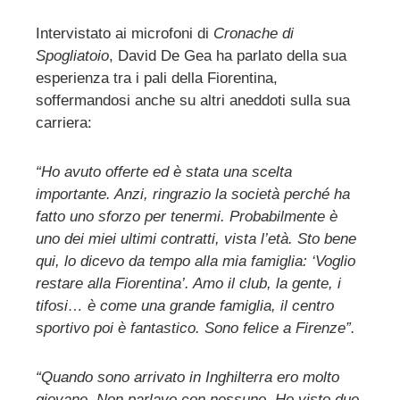
Intervistato ai microfoni di
Cronache di
Spogliatoio
, David De Gea ha parlato della sua
ebook
esperienza tra i pali della Fiorentina,
soffermandosi anche su altri aneddoti sulla sua
ter
carriera:
edIn
“Ho avuto offerte ed è stata una scelta
importante. Anzi, ringrazio la società perché ha
erest
fatto uno sforzo per tenermi. Probabilmente è
uno dei miei ultimi contratti, vista l’età. Sto bene
mbleupon
qui, lo dicevo da tempo alla mia famiglia: ‘Voglio
restare alla Fiorentina’. Amo il club, la gente, i
tifosi… è come una grande famiglia, il centro
l
sportivo poi è fantastico. Sono felice a Firenze”.
“Quando sono arrivato in Inghilterra ero molto
giovane. Non parlavo con nessuno. Ho visto due