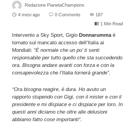
Redazione PianetaChampions
4 mesi ago
0 Comments
187
1 Min Read
Intervento a Sky Sport, Gigio
Donnarumma
è
tornato sul mancato accesso dell’Italia ai
ebook
Mondiali:
“È normale che un po’ ti senti
responsabile per tutto quello che sta succedendo
ter
ora. Bisogna andare avanti con forza e con la
consapevolezza che l’Italia tornerà grande”.
edIn
“Ora bisogna reagire, è dura. Ho avuto un
erest
rapporto stupendo con Gigi, con il mister e con il
presidente e mi dispiace e ci dispiace per loro. In
mbleupon
questi anni diciamo che oltre alle delusioni
abbiamo fatto cose importanti
“.
l