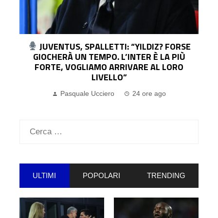
UDINESE, IL DG COLLAVINO: “KRISTENSEN?
LO CEDEREMO SOLO PER UN’OFFERTA
IRRINUNCIABILE. SUL MERCATO…”
Pasquale Ucciero
1 giorno ago
Ricerca
per:
ULTIMI
POPOLARI
TRENDING