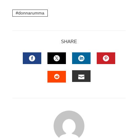
donnarumma
SHARE
FACEBOOK
TWITTER
LINKEDIN
PINTERES
EMAIL
STUMBLEUPON