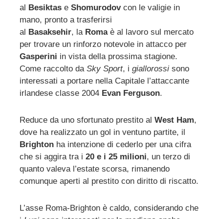
al
Besiktas
e
Shomurodov
con le valigie in
ebook
mano, pronto a trasferirsi
al
Basaksehir
, la
Roma
è al lavoro sul mercato
ter
per trovare un rinforzo notevole in attacco per
Gasperini
in vista della prossima stagione.
edIn
Come raccolto da
Sky Sport
, i
giallorossi
sono
interessati a portare nella Capitale l’attaccante
irlandese classe 2004
Evan Ferguson
.
erest
mbleupon
Reduce da uno sfortunato prestito al
West Ham
,
dove ha realizzato un gol in ventuno partite, il
Brighton
ha intenzione di cederlo per una cifra
l
che si aggira tra i
20 e i 25 milioni
, un terzo di
quanto valeva l’estate scorsa, rimanendo
comunque aperti al prestito con diritto di riscatto.
L’asse Roma-Brighton è caldo, considerando che