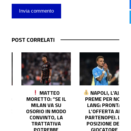
POST CORRELATI
MATTEO
NAPOLI, L’AJAX
O
MORETTO: “SE IL
PREME PER NOA
MILAN VA SU
LANG: PRONTA
E
OSORIO IN MODO
L’OFFERTA AI
CONVINTO, LA
PARTENOPEI. LA
TRATTATIVA
POSIZIONE DEL
POTREBBE
GIOCATORE