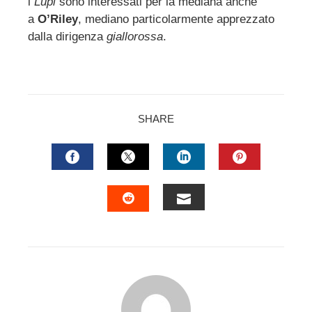
i
Lupi
sono interessati per la mediana anche
a
O’Riley
, mediano particolarmente apprezzato
dalla dirigenza
giallorossa
.
SHARE
FACEBOOK
TWITTER
LINKEDIN
PINTERES
EMAIL
STUMBLEUPON