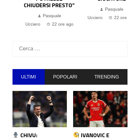
CHIUDERSI PRESTO”
Pasquale
o
Pasquale
Ucciero
22 ore ago
Ucciero
22 ore ago
Ricerca
per:
ULTIMI
POPOLARI
TRENDING
CHIVU:
IVANOVIC E