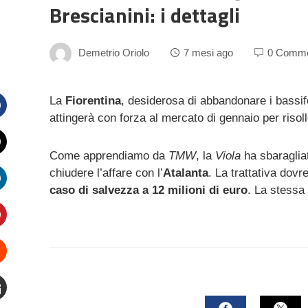
Brescianini: i dettagli
Demetrio Oriolo
7 mesi ago
0 Comm
La
Fiorentina
, desiderosa di abbandonare i bassifo
attingerà con forza al mercato di gennaio per risoll
Facebook
Come apprendiamo da
TMW
, la
Viola
ha sbaraglia
witter
chiudere l’affare con l’
Atalanta
. La trattativa dov
caso di salvezza a
12 milioni di euro
. La stessa 
inkedIn
interest
Stumbleupon