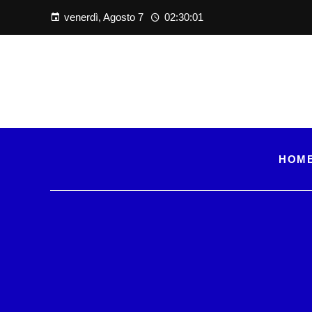
venerdì, Agosto 7
02:30:03
HOM