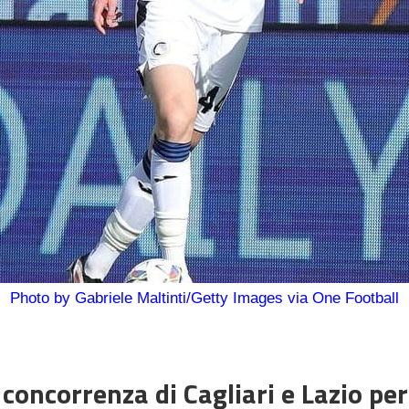
Photo by Gabriele Maltinti/Getty Images via One Football
 concorrenza di Cagliari e Lazio per