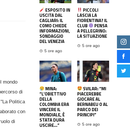
ESPOSITO IN
PICCOLI
USCITA DAL
LASCIA LA
CAGLIARI: IL
FIORENTINA? IL
COMO CHIEDE
CLUB
PENSA
INFORMAZIONI,
A PELLEGRINO:
SONDAGGIO
LA SITUAZIONE
DEL VENEZIA
5 ore ago
5 ore ago
el mondo
MINA:
SVILAR: “MI
percorso di
“L’OBIETTIVO
PIACEREBBE
DELLA
GIOCARE AL
"La Politica
COLOMBIA ERA
BERNABEU O AL
VINCERE IL
PARCO DEI
laborato con
MONDIALE, È
PRINCIPI”
STATA DURA
ruolo di
USCIRE…”
5 ore ago