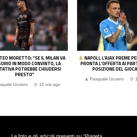
I, L’AJAX PREME PER NOA LANG:
CONTATTI FITTI TRA 
 L’OFFERTA AI PARTENOPEI. LA
MADRID E TOTTENHAM PE
OSIZIONE DEL GIOCATORE
L’INTER SI ALLONTANA… PE
PAVARD
squale Ucciero
13 ore ago
Pasquale Ucciero
Le foto e gli articoli presenti su “Pianeta