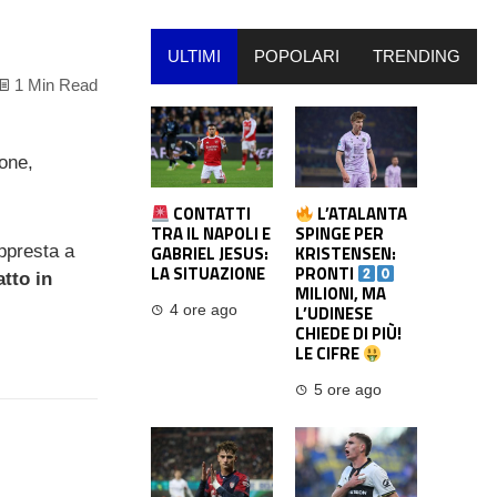
ULTIMI
POPOLARI
TRENDING
1 Min Read
ione,
CONTATTI
L’ATALANTA
TRA IL NAPOLI E
SPINGE PER
ppresta a
GABRIEL JESUS:
KRISTENSEN:
LA SITUAZIONE
PRONTI
atto
in
MILIONI, MA
L’UDINESE
4 ore ago
CHIEDE DI PIÙ!
LE CIFRE
5 ore ago