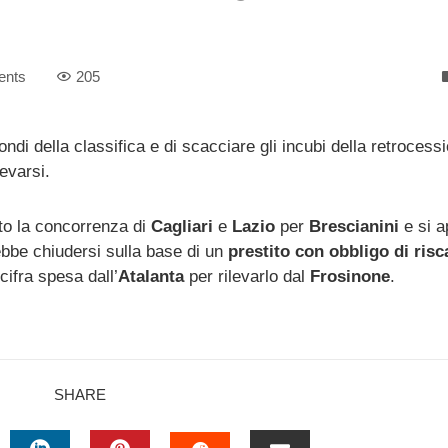
ents
205
ndi della classifica e di scacciare gli incubi della retrocess
evarsi.
to la concorrenza di
Cagliari
e
Lazio
per
Brescianini
e si a
rebbe chiudersi sulla base di un
prestito con obbligo di risc
cifra spesa dall’
Atalanta
per rilevarlo dal
Frosinone
.
SHARE