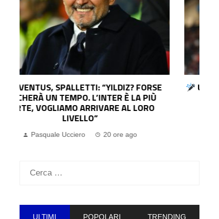
UDINESE, IL DG COLLAVINO: “KRISTENSEN?
LO CEDEREMO SOLO PER UN’OFFERTA
IRRINUNCIABILE. SUL MERCATO…”
Pasquale Ucciero
21 ore ago
Ricerca
per:
ULTIMI
POPOLARI
TRENDING