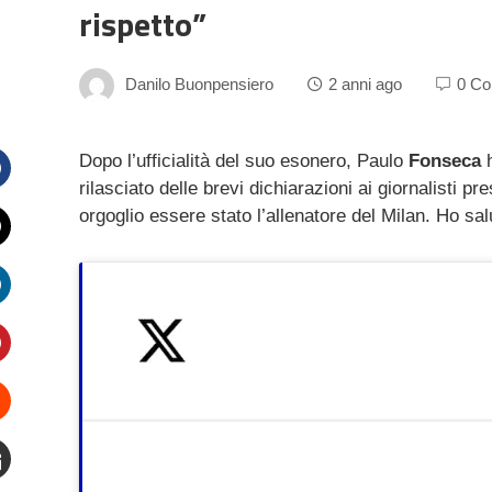
rispetto”
Danilo Buonpensiero
2 anni ago
0 C
Dopo l’ufficialità del suo esonero, Paulo
Fonseca
h
rilasciato delle brevi dichiarazioni ai giornalisti pr
Facebook
orgoglio essere stato l’allenatore del Milan. Ho sa
witter
inkedIn
interest
Stumbleupon