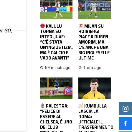
KALULU
MILAN SU
r 30,
TORNA SU
HOJBJERG!
INTER-JUVE:
PIACE A RUBEN
“C’È STATA
AMORIM, MA
UN’INGIUSTIZIA,
C’È ANCHE UNA
MA È CALCIO E
BIG INGLESE! LE
VADO AVANTI”
ULTIME
59 minuti ago
1 ora ago
PALESTRA:
KUMBULLA
“FELICE DI
LASCIA LA
ESSERE AL
ROMA:
CHELSEA, È UNO
UFFICIALE IL
DEI CLUB
TRASFERIMENTO