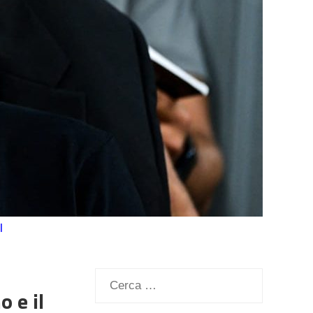
l
Ricerca
o e il
per: