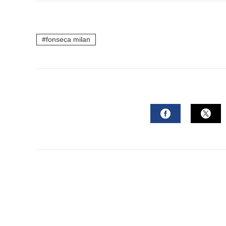
fonseca milan
FACEBOOK
TWI