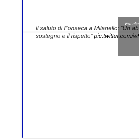
mail
Fai cli
Il saluto di Fonseca a Milanello: “Un abb
sostegno e il rispetto”
pic.twitter.com