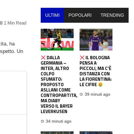
ULTIMI
POPOLARI
TRENDING
1 Min Read
ita, ha
rispetto. Un
DALLA
IL BOLOGNA
GERMANIA –
PENSA A
INTER, ALTRO
PICCOLI, MA C’È
COLPO
DISTANZA CON
SFUMATO:
LA FIORENTINA:
PROPOSTO
LE CIFRE
ASLLANI COME
CONTROPARTITA,
39 minuti ago
MA DIABY
VERSO IL BAYER
LEVERKUSEN
34 minuti ago