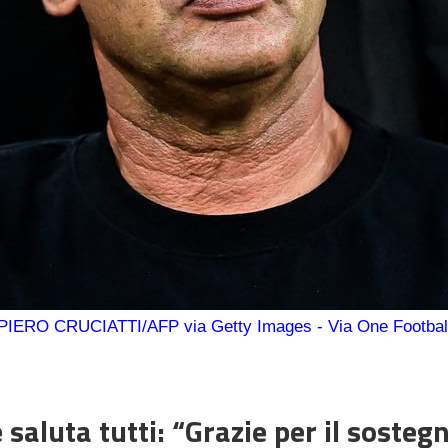
PIERO CRUCIATTI/AFP via Getty Images - Via One Footbal
saluta tutti: “Grazie per il sostegn