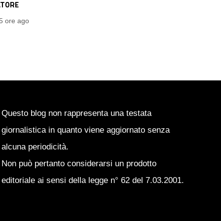
R COLPA DI
DELL’AFFARE
Redazione PianetaChampions
22
7 ore ago
ore ago
Questo blog non rappresenta una testata
giornalistica in quanto viene aggiornato senza
alcuna periodicità.
Non può pertanto considerarsi un prodotto
editoriale ai sensi della legge n° 62 del 7.03.2001.