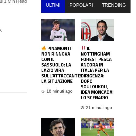
1 Min Read
ULTIMI
POPOLARI
TRENDING
.
.
PINAMONTI
IL
NON RINNOVA
NOTTINGHAM
CON IL
FOREST PESCA
SASSUOLO: LA
ANCORA IN
LAZIO VIRA
ITALIA PER LA
SULL’ATTACCANTE!
DIRIGENZA:
LA SITUAZIONE
DOPO
SOULOUKOU,
IDEA MONCADA!
18 minuti ago
LO SCENARIO
21 minuti ago