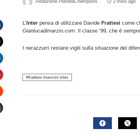
Redazione PianetaChampions
2 mesi ago
L’
Inter
pensa di utilizzare Davide
Frattesi
come ch
Gianlucadimarzio.com
. Il classe ’99, che è sempre
Facebook
I nerazzurri restano vigili sulla situazione del dif
witter
inkedIn
frattesi mancini inter
interest
Stumbleupon
mail
FACEBOOK
TWI