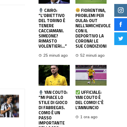
CAIRO:
FIORENTINA,
“L’OBIETTIVO
PROBLEMI PER
DEL TORINO È
OULAI: OUT
TENERE
NELL’AMICHEVOLE
CACCIAMANI.
CON IL
SIMEONE?
DEPORTIVO LA
RIMASTO
CORONA! LE
VOLENTIERI…”
SUE CONDIZIONI
25 minuti ago
52 minuti ago
YAN COUTO:
UFFICIALE:
“MI PIACE LO
YAN COUTO È
STILE DI GIOCO
DEL COMO! C’È
DI FABREGAS.
L’ANNUNCIO
COMO È UN
PASSO
1 ora ago
IMPORTANTE