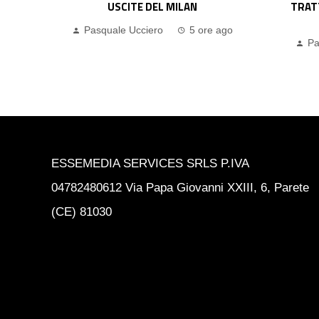
TRATTATIVA POTREBBE CHIUDERSI
P
PRESTO”
go
Pa
Pasquale Ucciero
5 ore ago
ESSEMEDIA SERVICES SRLS P.IVA
04782480612 Via Papa Giovanni XXIII, 6, Parete
(CE) 81030