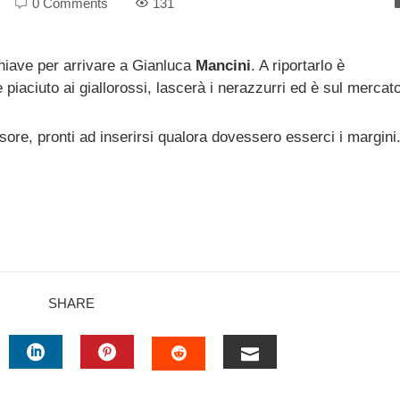
0 Comments
131
iave per arrivare a Gianluca
Mancini
. A riportarlo è
 piaciuto ai giallorossi, lascerà i nerazzurri ed è sul mercato
ensore, pronti ad inserirsi qualora dovessero esserci i margini
SHARE
TTER
LINKEDIN
PINTEREST
EMAIL
STUMBLEUPON