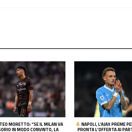
I, L’AJAX PREME PER NOA LANG:
CONTATTI FITTI TRA 
 L’OFFERTA AI PARTENOPEI. LA
MADRID E TOTTENHAM PE