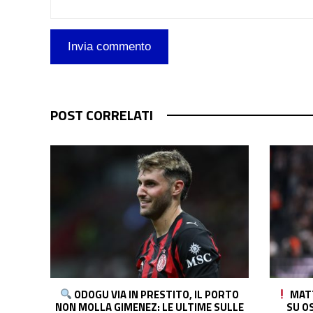
POST CORRELATI
ORTO
MATTEO MORETTO: “SE IL MILAN VA
NAPOL
SULLE
SU OSORIO IN MODO CONVINTO, LA
PRONTA