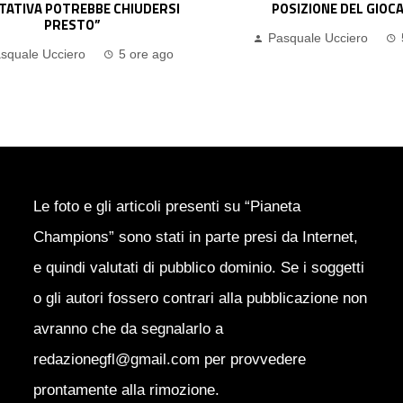
OSIZIONE DEL GIOCATORE
L’INTER SI ALLONTANA… PE
PAVARD
squale Ucciero
5 ore ago
Pasquale Ucciero
Le foto e gli articoli presenti su “Pianeta
Champions” sono stati in parte presi da Internet,
e quindi valutati di pubblico dominio. Se i soggetti
o gli autori fossero contrari alla pubblicazione non
avranno che da segnalarlo a
redazionegfl@gmail.com per provvedere
prontamente alla rimozione.