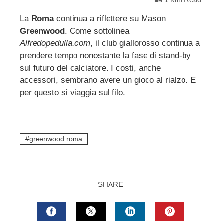
La
Roma
continua a riflettere su Mason
Greenwood
. Come sottolinea
ebook
Alfredopedulla.com
, il club giallorosso continua a
prendere tempo nonostante la fase di stand-by
ter
sul futuro del calciatore. I costi, anche
accessori, sembrano avere un gioco al rialzo. E
edIn
per questo si viaggia sul filo.
erest
greenwood roma
mbleupon
l
SHARE