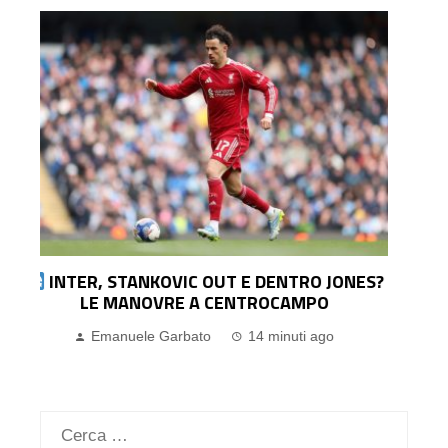
?
L’ATLETICO VUOLE CHIUDERE PER
ROMERO: ARSENAL E BARCELLONA NON SI
ARRENDONO. LA SITUAZIONE
Pasquale Ucciero
8 ore ago
Ricerca