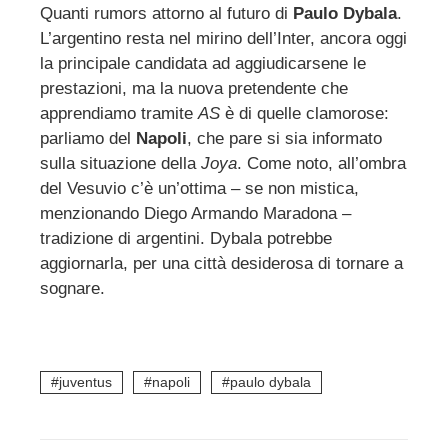
Quanti rumors attorno al futuro di
Paulo Dybala
.
L’argentino resta nel mirino dell’Inter, ancora oggi
ebook
la principale candidata ad aggiudicarsene le
prestazioni, ma la nuova pretendente che
ter
apprendiamo tramite
AS
è di quelle clamorose:
parliamo del
Napoli
, che pare si sia informato
edIn
sulla situazione della
Joya
. Come noto, all’ombra
del Vesuvio c’è un’ottima – se non mistica,
menzionando Diego Armando Maradona –
erest
tradizione di argentini. Dybala potrebbe
aggiornarla, per una città desiderosa di tornare a
mbleupon
sognare.
l
juventus
napoli
paulo dybala