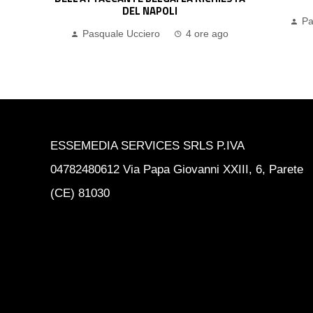
Pasquale Ucciero
4 ore ago
Pa
go
ESSEMEDIA SERVICES SRLS P.IVA
04782480612 Via Papa Giovanni XXIII, 6, Parete
(CE) 81030