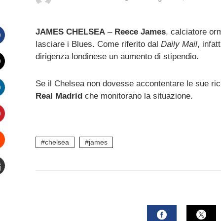
JAMES CHELSEA
–
Reece James
, calciatore o
lasciare i Blues. Come riferito dal
Daily Mail
, infa
Facebook
dirigenza londinese un aumento di stipendio.
witter
Se il Chelsea non dovesse accontentare le sue ric
Real Madrid
che monitorano la situazione.
inkedIn
interest
chelsea
james
Stumbleupon
mail