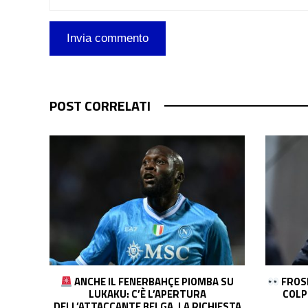
POST CORRELATI
A SU
FROSINONE AD UN PASSO DAL DOPPIO
IL 
COLPO: VICINISSIMI GLI AUSTRIACI
PARMA:
IESTA
SCHMID E GRILLITSCH