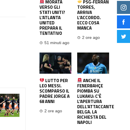
MORATA
PSG-FERRAN
VERSO GLI
TORRES,
STATI UNITI?
ARRIVA
L’ATLANTA
L’ACCORDO.
UNITED
ECCO COSA
PREPARA IL
MANCA
TENTATIVO
2 ore ago
51 minuti ago
LUTTO PER
ANCHE IL
LEO MESSI.
FENERBAHÇE
SCOMPARSO IL
PIOMBA SU
PADRE JORGE A
LUKAKU: C’È
68 ANNI
L’APERTURA
DELL’ATTACCANTE
BELGA. LA
2 ore ago
RICHIESTA DEL
NAPOLI