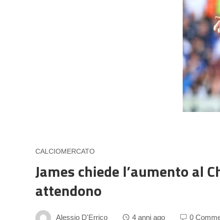
CALCIOMERCATO
James chiede l’aumento al C
attendono
Alessio D'Errico
4 anni ago
0 Comme