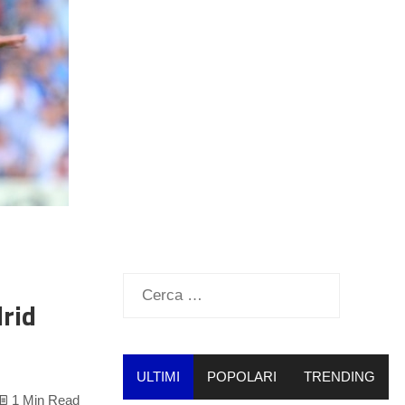
Ricerca
rid
per:
ULTIMI
POPOLARI
TRENDING
1 Min Read