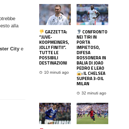
potrebbe
iesto alla
GAZZETTA:
CONFRONTO
“JUVE-
NEI TIRI IN
KOOPMEINERS,
PORTA
JOLLY FINITI!”.
IMPIETOSO,
ter City
e
TUTTE LE
DIFESA
POSSIBILI
ROSSONERA IN
DESTINAZIONI
BALIA DI JOAO
PEDRO E LEAO
: IL CHELSEA
10 minuti ago
SUPERA 3-0 IL
MILAN
32 minuti ago