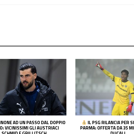
PSG RILANCIA PER SUZUKI DEL
FERGUSON TORNA IN SE
 OFFERTA DA 35 MILIONI PER I
TORINO CI PENSA: CONTAT
DUCALI
AGENTI