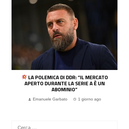
JUVENTUS, SPALLETTI: “YILDIZ? FORSE
GIOCHERÀ UN TEMPO. L’INTER È LA PIÙ
FORTE, VOGLIAMO ARRIVARE AL LORO
LIVELLO”
Pasquale Ucciero
3 giorni ago
Ricerca