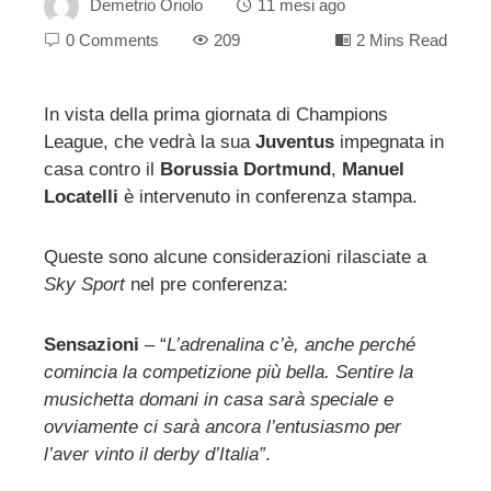
Demetrio Oriolo
11 mesi ago
0 Comments
209
2 Mins Read
In vista della prima giornata di Champions
League, che vedrà la sua
Juventus
impegnata in
ebook
casa contro il
Borussia Dortmund
,
Manuel
Locatelli
è intervenuto in conferenza stampa.
ter
Queste sono alcune considerazioni rilasciate a
edIn
Sky Sport
nel pre conferenza:
erest
Sensazioni
– “
L’adrenalina c’è, anche perché
comincia la competizione più bella. Sentire la
mbleupon
musichetta domani in casa sarà speciale e
ovviamente ci sarà ancora l’entusiasmo per
l
l’aver vinto il derby d’Italia”
.