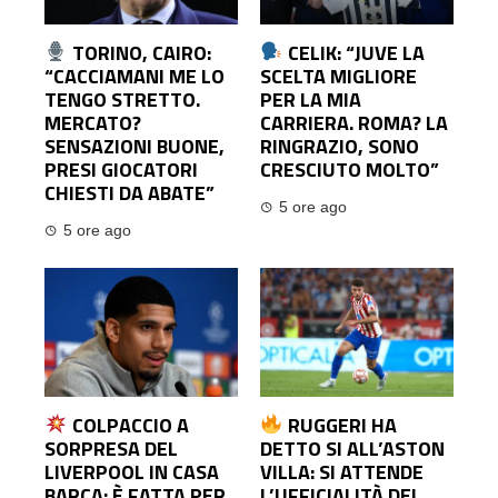
TORINO, CAIRO:
CELIK: “JUVE LA
“CACCIAMANI ME LO
SCELTA MIGLIORE
TENGO STRETTO.
PER LA MIA
MERCATO?
CARRIERA. ROMA? LA
SENSAZIONI BUONE,
RINGRAZIO, SONO
PRESI GIOCATORI
CRESCIUTO MOLTO”
CHIESTI DA ABATE”
5 ore ago
5 ore ago
COLPACCIO A
RUGGERI HA
SORPRESA DEL
DETTO SI ALL’ASTON
LIVERPOOL IN CASA
VILLA: SI ATTENDE
BARÇA: È FATTA PER
L’UFFICIALITÀ DEL