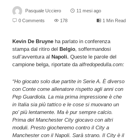
Pasquale Ucciero
11 mesi ago
0 Comments
178
1 Min Read
Kevin De Bruyne
ha parlato in conferenza
stampa dal ritiro del
Belgio
, soffermandosi
ebook
sull’avventura al
Napoli.
Queste le parole del
campione belga, riportate da
alfredopedulla.com:
ter
“Ho giocato solo due partite in Serie A. È diverso
edIn
con Conte come allenatore rispetto agli anni con
Pep Guardiola. La mia prima impressione è che
erest
in Italia sia più tattico e le cose si muovano un
po’ più lentamente. Ma è pur sempre calcio.
mbleupon
Prima del Manchester City giocavo con altri
moduli. Presto giocheremo contro il City a
Manchester con il Napoli. Sarà strano. Il City è il
l