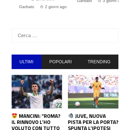
Garbato
3 giorni ago
go
Garbato
2 giorni ago
G
Ricerca
per:
ULTIMI
POPOLARI
TRENDING
MANCINI: “ROMA?
JUVE, NUOVA
IL RINNOVO L’HO
PISTA PER LA PORTA?
VOLUTO CON TUTTO
SPUNTA L’IPOTESI