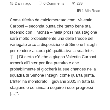
2 anni ago
0 Comments
239
1 Min Read
Come riferito da calciomercato.com, Valentin
Carboni – seconda punta che tanto bene sta
ebook
facendo con il Monza – nella prossima stagione
sarà molto probabilmente una delle frecce del
ter
variegato arco a disposizione di Simone Inzaghi
per rendere ancora più qualitativa la sua Inter:
edIn
“[…] Di certo c’è che a giugno Valentin Carboni
tornerà all’Inter per fine prestito e che
probabilmente si giocherà la sue chances nella
erest
squadra di Simone Inzaghi come quarta punta.
L’Inter ha monitorato il giovane 2005 in tutta la
mbleupon
stagione e continua a seguire i suoi progressi
[…]”.
l