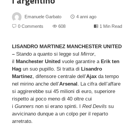
l’argentino
Emanuele Garbato
4 anni ago
0 Comments
608
1 Min Read
LISANDRO MARTINEZ MANCHESTER UNITED
–
Stando a quanto si legge sul
Mirror
,
ebook
il
Manchester United
vuole garantire a
Erik ten
Hag
un suo pupillo. Si tratta di
Lisandro
ter
Martinez
, difensore centrale dell’
Ajax
da tempo
nel mirino anche dell’
Arsenal
. La cifra dell’affare
edIn
si aggirerebbe sui 45 milioni di euro, superiore
rispetto ai poco meno di 40 oltre cui
i
Gunners
non si erano spinti. I
Red Devils
su
erest
avvicinano dunque a un colpo per il reparto
arretrato.
mbleupon