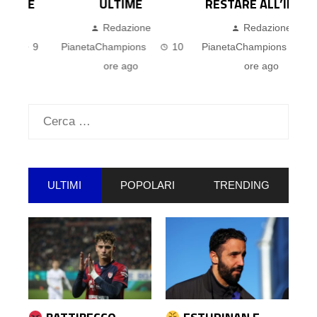
E
ULTIME
RESTARE ALL’INTER
Redazione
Redazione
9
PianetaChampions
10
PianetaChampions
11
P
ore ago
ore ago
Ricerca
per:
ULTIMI
POPOLARI
TRENDING