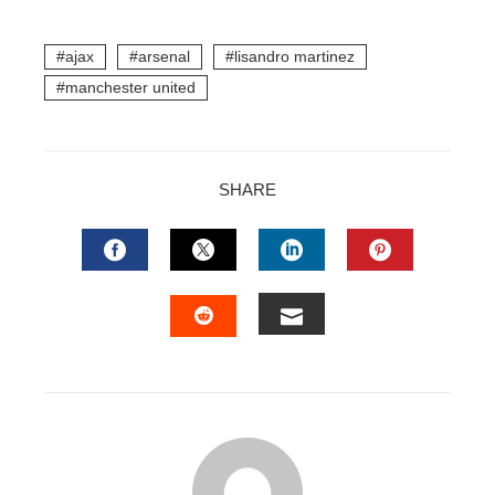
l
ajax
arsenal
lisandro martinez
manchester united
SHARE
FACEBOOK
TWITTER
LINKEDIN
PINTERES
EMAIL
STUMBLEUPON