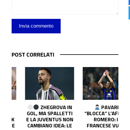
POST CORRELATI
ZHEGROVA IN
PAVARD
GOL, MA SPALLETTI
“BLOCCA” L’AFFARE
K
E LA JUVENTUS NON
ROMERO: IL
E
CAMBIANO IDEA: LE
FRANCESE VUOLE