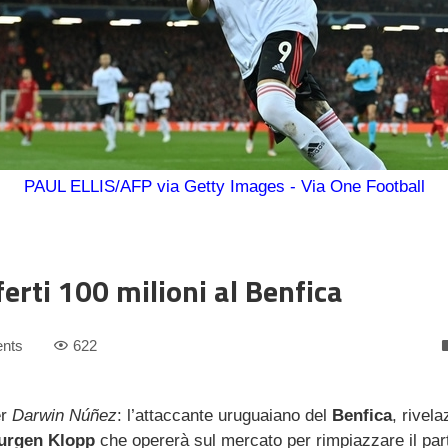
PAUL ELLIS/AFP via Getty Images - Via One Football
ferti 100 milioni al Benfica
nts
622
er
Darwin Núñez
: l’attaccante uruguaiano del
Benfica
, rivela
urgen Klopp
che opererà sul mercato per rimpiazzare il pa