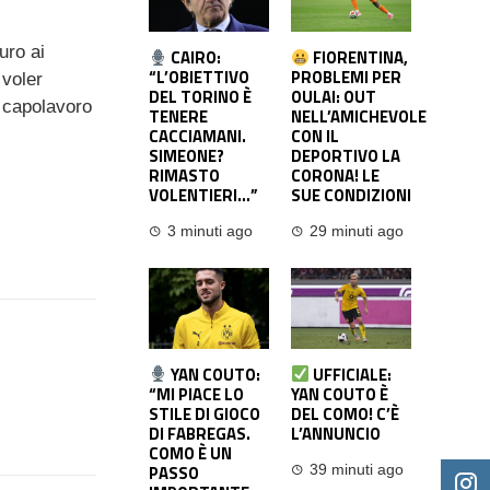
uro ai
CAIRO:
FIORENTINA,
“L’OBIETTIVO
PROBLEMI PER
 voler
DEL TORINO È
OULAI: OUT
o capolavoro
TENERE
NELL’AMICHEVOLE
CACCIAMANI.
CON IL
SIMEONE?
DEPORTIVO LA
RIMASTO
CORONA! LE
VOLENTIERI…”
SUE CONDIZIONI
3 minuti ago
29 minuti ago
YAN COUTO:
UFFICIALE:
“MI PIACE LO
YAN COUTO È
STILE DI GIOCO
DEL COMO! C’È
DI FABREGAS.
L’ANNUNCIO
COMO È UN
PASSO
39 minuti ago