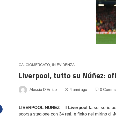
CALCIOMERCATO
,
IN EVIDENZA
Liverpool, tutto su Núñez: of
Alessio D'Errico
4 anni ago
0 Comme
LIVERPOOL NUNEZ
– Il
Liverpool
fa sul serio p
scorsa stagione con 34 reti, è finito nel mirino di
J