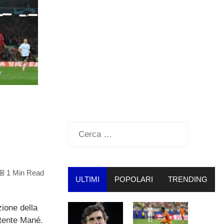
Ricerca
per:
1 Min Read
ULTIMI
POPOLARI
TRENDING
zione della
rtente Mané.