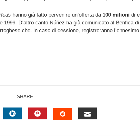
Reds
hanno già fatto pervenire un’offerta da
100 milioni
di e
asse 1999. D’altro canto Núñez ha già comunicato al Benfica di
ortoghese che, in caso di cessione, registreranno l’ennesim
SHARE
TTER
LINKEDIN
PINTEREST
EMAIL
STUMBLEUPON