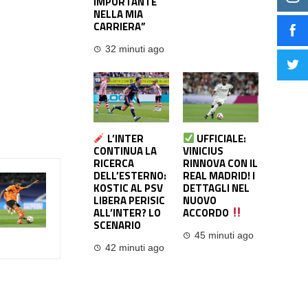
IMPORTANTE
NELLA MIA
CARRIERA”
32 minuti ago
L’INTER
UFFICIALE:
CONTINUA LA
VINICIUS
RICERCA
RINNOVA CON IL
DELL’ESTERNO:
REAL MADRID! I
KOSTIC AL PSV
DETTAGLI NEL
LIBERA PERISIC
NUOVO
ALL’INTER? LO
ACCORDO
SCENARIO
45 minuti ago
42 minuti ago