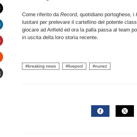
Facebook
Come riferito da
Record
, quotidiano portoghese, i
witter
lusitani per prelevare il cartellino del potente cl
giocare ad Anfield ed ora la palla passa al team p
inkedIn
in uscita della loro storia recente.
interest
breaking news
livepool
nunez
Stumbleupon
mail
FACEBOOK
TWI