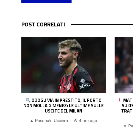
POST CORRELATI
ORTO
MATTEO MORETTO: “SE IL MILAN VA
NAPOL
SULLE
SU OSORIO IN MODO CONVINTO, LA
PRONTA
TRATTATIVA POTREBBE CHIUDERSI
P
PRESTO”
go
Pa
Pasquale Ucciero
4 ore ago