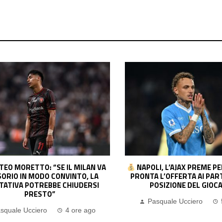
I, L’AJAX PREME PER NOA LANG:
CONTATTI FITTI TRA 
 L’OFFERTA AI PARTENOPEI. LA
MADRID E TOTTENHAM PE
OSIZIONE DEL GIOCATORE
L’INTER SI ALLONTANA… PE
PAVARD
squale Ucciero
5 ore ago
Pasquale Ucciero