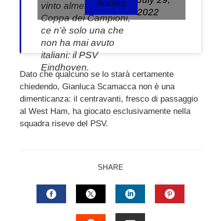
Accetto
vinto almeno una
2022
Coppa dei Campioni,
ce n’è solo una che
non ha mai avuto
italiani: il PSV
Eindhoven.
Dato che qualcuno se lo starà certamente
chiedendo, Gianluca Scamacca non è una
dimenticanza: il centravanti, fresco di passaggio
al West Ham, ha giocato esclusivamente nella
squadra riseve del PSV.
SHARE
FACEBOOK
TWITTER
LINKEDIN
PINTERES