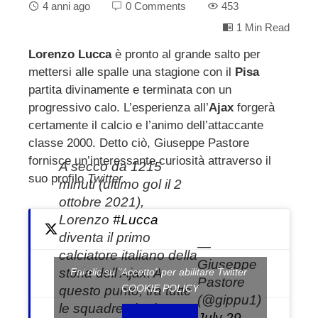
4 anni ago
0 Comments
453
1 Min Read
Lorenzo Lucca
è pronto al grande salto per
mettersi alle spalle una stagione con il
Pisa
ebook
partita divinamente e terminata con un
progressivo calo. L’esperienza all’
Ajax
forgerà
ter
certamente il calcio e l’animo dell’attaccante
classe 2000. Detto ciò, Giuseppe Pastore
edIn
fornisce un’interessante curiosità attraverso il
A secco da 1215
suo profilo
Twitter
.
minuti (ultimo gol il 2
erest
ottobre 2021),
Lorenzo
#Lucca
mbleupon
diventa il primo
—
calciatore italiano della
Giuseppe
l
storia dell’Ajax. A
Fai clic su "Accetto" per abilitare Twitter
Pastore
COOKIE POLICY
questo punto, tra tutte
(@gippu1)
le squadre che hanno
July 29,