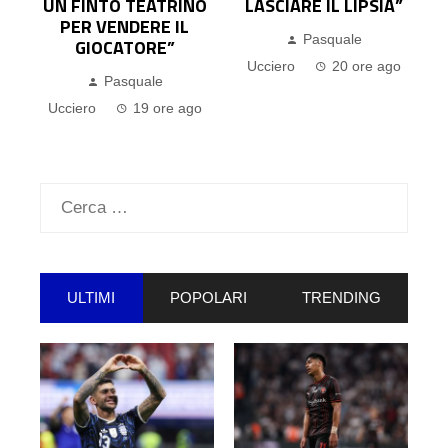
TEATRINO
LASCIARE IL LIPSIA”
L’INTEGRITÀ DE
ERE IL
GIOCATORI”
Pasquale
ORE”
Pasquale
Ucciero
20 ore ago
uale
Ucciero
2 giorni 
19 ore ago
Ricerca
per:
ULTIMI
POPOLARI
TRENDING