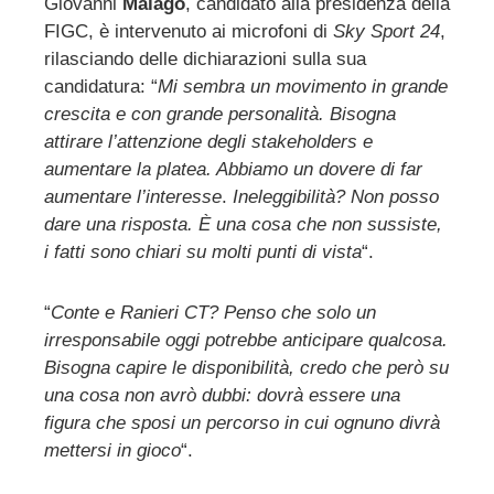
Giovanni
Malagò
, candidato alla presidenza della
FIGC, è intervenuto ai microfoni di
Sky Sport 24
,
ebook
rilasciando delle dichiarazioni sulla sua
candidatura: “
Mi sembra un movimento in grande
ter
crescita e con grande personalità. Bisogna
attirare l’attenzione degli stakeholders e
edIn
aumentare la platea. Abbiamo un dovere di far
aumentare l’interesse
.
Ineleggibilità? Non posso
dare una risposta. È una cosa che non sussiste,
erest
i fatti sono chiari su molti punti di vista
“.
mbleupon
“
Conte e Ranieri CT? Penso che solo un
irresponsabile oggi potrebbe anticipare qualcosa.
l
Bisogna capire le disponibilità, credo che però su
una cosa non avrò dubbi: dovrà essere una
figura che sposi un percorso in cui ognuno divrà
mettersi in gioco
“.