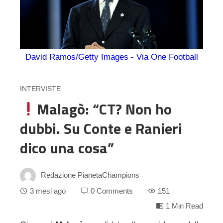
David Ramos/Getty Images - Via One Football
INTERVISTE
Malagò: “CT? Non ho
dubbi. Su Conte e Ranieri
dico una cosa”
Redazione PianetaChampions
3 mesi ago
0 Comments
151
1 Min Read