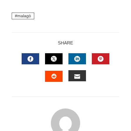
malagò
SHARE
FACEBOOK
TWITTER
LINKEDIN
PINTERES
EMAIL
STUMBLEUPON