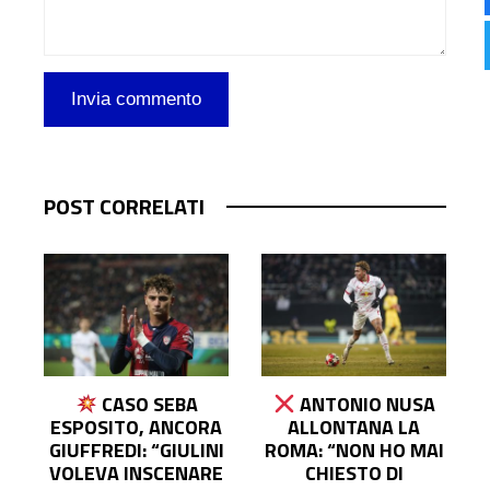
POST CORRELATI
 SEBA
ANTONIO NUSA
INTER, CHIVU: 
 ANCORA
ALLONTANA LA
MOMENTO LA
 “GIULINI
ROMA: “NON HO MAI
PREOCCUPAZIO
SCENARE
CHIESTO DI
PRINCIPALE È