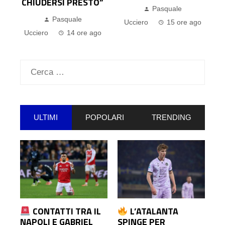
CHIUDERSI PRESTO”
Pasquale
o
Pasquale
Ucciero
15 ore ago
Ucciero
14 ore ago
Ricerca
per:
ULTIMI
POPOLARI
TRENDING
CONTATTI TRA IL
L’ATALANTA
NAPOLI E GABRIEL
SPINGE PER