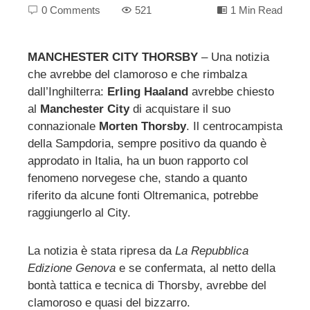
0 Comments
521
1 Min Read
MANCHESTER CITY THORSBY
– Una notizia
che avrebbe del clamoroso e che rimbalza
ebook
dall’Inghilterra:
Erling Haaland
avrebbe chiesto
al
Manchester City
di acquistare il suo
ter
connazionale
Morten Thorsby
. Il centrocampista
della Sampdoria, sempre positivo da quando è
edIn
approdato in Italia, ha un buon rapporto col
fenomeno norvegese che, stando a quanto
riferito da alcune fonti Oltremanica, potrebbe
erest
raggiungerlo al City.
mbleupon
La notizia è stata ripresa da
La Repubblica
Edizione Genova
e se confermata, al netto della
l
bontà tattica e tecnica di Thorsby, avrebbe del
clamoroso e quasi del bizzarro.