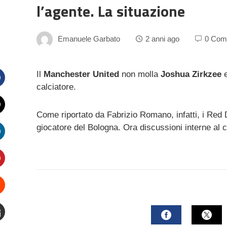
l’agente. La situazione
Emanuele Garbato
2 anni ago
0 Com
Il
Manchester United
non molla
Joshua Zirkzee
e
calciatore.
Facebook
Come riportato da Fabrizio Romano, infatti, i Red
witter
giocatore del Bologna. Ora discussioni interne al c
inkedIn
interest
Stumbleupon