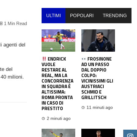
ULTIMI
POPOLARI
TRENDING
1 Min Read
i agenti del
ENDRICK
FROSINONE
VUOLE
AD UN PASSO
te del
RESTARE AL
DAL DOPPIO
REAL, MA LA
COLPO:
40 milioni.
CONCORRENZA
VICINISSIMI GLI
IN SQUADRA È
AUSTRIACI
ALTISSIMA:
SCHMID E
ROMA PRONTA
GRILLITSCH
IN CASO DI
PRESTITO
11 minuti ago
2 minuti ago