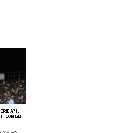
IDUCIA PER
DOPPIO COLPO IN ATTACCO PER LA
INITIVO, SI
LAZIO? NEL MIRINO ANCHE PINAMONTI
FRE
DEL SASSUOLO: I DETTAGLI
2 ore ago
Pasquale Ucciero
2 ore ago