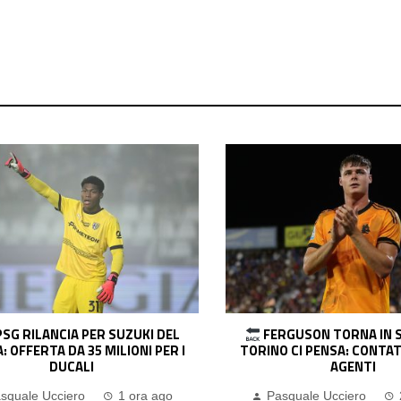
RGUSON TORNA IN SERIE A? IL
BOLOGNA, AUMENTA LA F
 CI PENSA: CONTATTI CON GLI
PICCOLI: OK AL TITOLO DEF
AGENTI
LAVORA SULLE CI
squale Ucciero
2 ore ago
Pasquale Ucciero