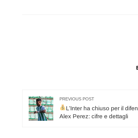
mail
FACEBOOK
TWI
PREVIOUS POST
L’Inter ha chiuso per il dife
Alex Perez: cifre e dettagli