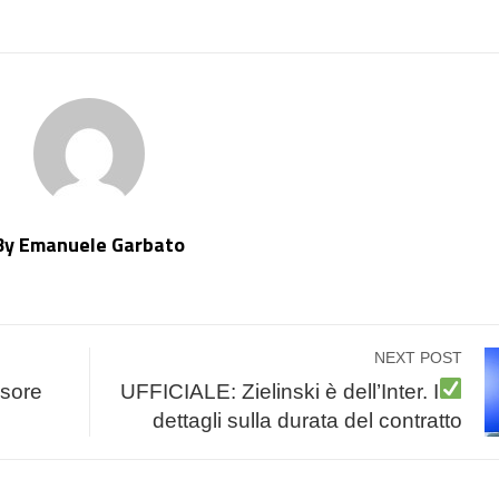
TTER
LINKEDIN
PINTEREST
EMAIL
STUMBLEUPON
By Emanuele Garbato
NEXT POST
nsore
UFFICIALE: Zielinski è dell’Inter. I
dettagli sulla durata del contratto