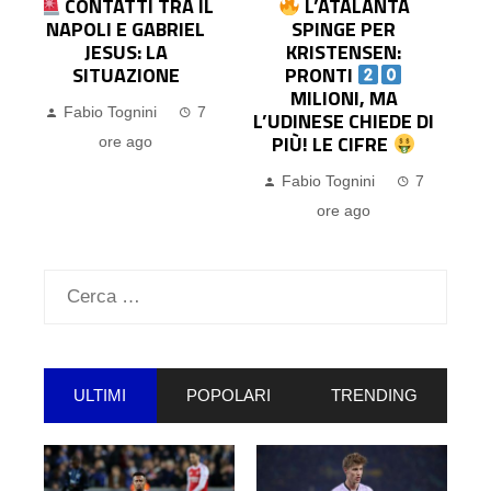
L
L’ATALANTA
ESPOSITO IN
SPINGE PER
USCITA DAL
KRISTENSEN:
CAGLIARI: IL COMO
PRONTI
CHIEDE
MILIONI, MA
INFORMAZIONI,
L’UDINESE CHIEDE DI
SONDAGGIO DEL
PIÙ! LE CIFRE
VENEZIA
Fabio Tognini
7
Fabio Tognini
7
ore ago
ore ago
Ricerca
per:
ULTIMI
POPOLARI
TRENDING