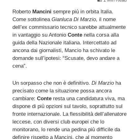
Roberto
Mancini
sempre più in orbita Italia.
Come sottolinea
Gianluca Di Marzio
, il nome
ebook
dell’ex commissario tecnico sarebbe attualmente
in vantaggio su Antonio
Conte
nella corsa alla
ter
guida della Nazionale italiana. Intercettato ad
ancona dai giornalisti, Mancio ha schivato le
edIn
domande sull’ipotesi: “Scusate, devo andare a
cena”.
erest
Un sorpasso che non è definitivo.
Di Marzio
ha
mbleupon
precisato come la situazione possa ancora
cambiare:
Conte
resta una candidatura viva, ma
dispone di più opzioni sul tavolo, soprattutto sul
l
fronte internazionale. La flessibilità dell’allenatore
leccese, con diversi club europei che lo
monitorano, lo rende una pedina più difficile da
definire rispetto a Mancini, che al momento