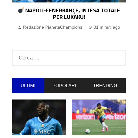
IL REAL MADRID HA DECISO: ENDRICK
RESTA! SFUMANO GLI INTERESSI DELLA SERIE
A
Redazione PianetaChampions
1 ora ago
Ricerca
per:
ULTIMI
POPOLARI
TRENDING