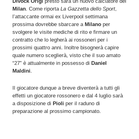
Divock Origi
presto sarà un nuovo calciatore del
Milan
. Come riporta
La Gazzetta dello Sport
,
ebook
l’attaccante ormai ex Liverpool settimana
prossima dovrebbe sbarcare a
Milano
per
ter
svolgere le visite mediche di rito e firmare un
contratto che lo legherà ai rossoneri per i
edIn
prossimi quattro anni. Inoltre bisognerà capire
quale numero sceglierà, visto che il suo amato
“27” è attualmente in possesso di
Daniel
erest
Maldini
.
mbleupon
Il giocatore dunque a breve diventerà a tutti gli
effetti un giocatore rossonero e dal 4 luglio sarà
l
a disposizione di
Pioli
per il raduno di
preparazione al prossimo campionato.