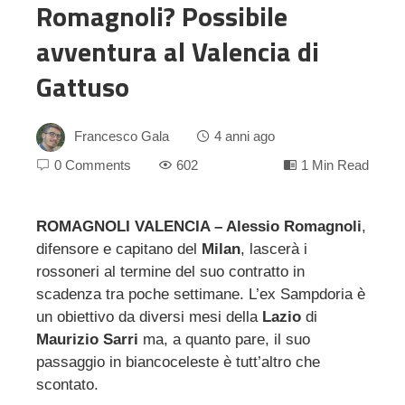
Romagnoli? Possibile
avventura al Valencia di
Gattuso
Francesco Gala
4 anni ago
0 Comments
602
1 Min Read
ROMAGNOLI VALENCIA – Alessio Romagnoli
,
difensore e capitano del
Milan
, lascerà i
ebook
rossoneri al termine del suo contratto in
scadenza tra poche settimane. L’ex Sampdoria è
ter
un obiettivo da diversi mesi della
Lazio
di
Maurizio Sarri
ma, a quanto pare, il suo
edIn
passaggio in biancoceleste è tutt’altro che
scontato.