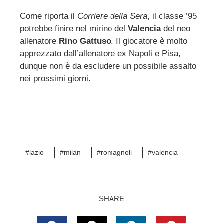
erest
Come riporta il
Corriere della Sera
, il classe ’95
mbleupon
potrebbe finire nel mirino del
Valencia
del neo
allenatore
Rino Gattuso
. Il giocatore è molto
apprezzato dall’allenatore ex Napoli e Pisa,
l
dunque non è da escludere un possibile assalto
nei prossimi giorni.
lazio
milan
romagnoli
valencia
SHARE