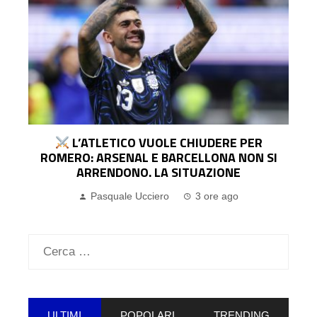
IL FENERBAHÇE OFFRE 6 MILIONI PER
LUKAKU: IL NAPOLI NE CHIEDE IL DOPPIO.
ATTESO IL RILANCIO
Pasquale Ucciero
6 ore ago
Ricerca
per:
ULTIMI
POPOLARI
TRENDING