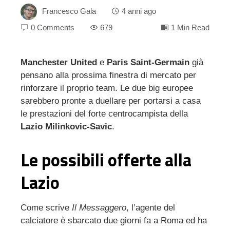
Francesco Gala
4 anni ago
0 Comments
679
1 Min Read
Manchester United
e
Paris Saint-Germain
già
pensano alla prossima finestra di mercato per
ebook
rinforzare il proprio team. Le due big europee
sarebbero pronte a duellare per portarsi a casa
ter
le prestazioni del forte centrocampista della
Lazio Milinkovic-Savic
.
edIn
Le possibili offerte alla
erest
Lazio
mbleupon
Come scrive
Il Messaggero
, l’agente del
l
calciatore è sbarcato due giorni fa a Roma ed ha