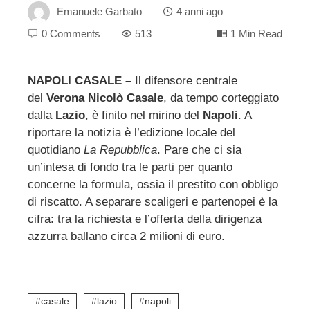
Emanuele Garbato
4 anni ago
0 Comments
513
1 Min Read
NAPOLI CASALE –
Il difensore centrale
del
Verona Nicolò Casale
, da tempo corteggiato
ebook
dalla
Lazio
, è finito nel mirino del
Napoli
. A
riportare la notizia è l’edizione locale del
ter
quotidiano
La Repubblica
. Pare che ci sia
un’intesa di fondo tra le parti per quanto
edIn
concerne la formula, ossia il prestito con obbligo
di riscatto. A separare scaligeri e partenopei è la
cifra: tra la richiesta e l’offerta della dirigenza
erest
azzurra ballano circa 2 milioni di euro.
mbleupon
l
casale
lazio
napoli