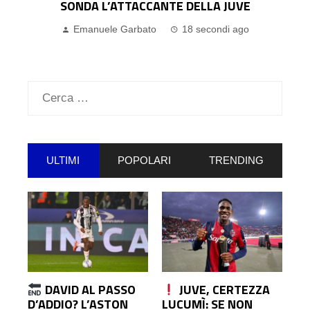
QUEST’ESTATE, FIRMERÀ A ZERO LA
PROSSIMA
Emanuele Garbato
5 minuti ago
Ricerca
per:
ULTIMI
POPOLARI
TRENDING
DAVID AL PASSO
JUVE, CERTEZZA
D’ADDIO? L’ASTON
LUCUMÌ: SE NON