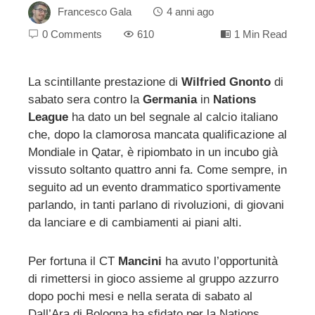
Francesco Gala
4 anni ago
0 Comments
610
1 Min Read
La scintillante prestazione di
Wilfried Gnonto
di
sabato sera contro la
Germania
in
Nations
ebook
League
ha dato un bel segnale al calcio italiano
che, dopo la clamorosa mancata qualificazione al
ter
Mondiale in Qatar, è ripiombato in un incubo già
vissuto soltanto quattro anni fa. Come sempre, in
edIn
seguito ad un evento drammatico sportivamente
parlando, in tanti parlano di rivoluzioni, di giovani
da lanciare e di cambiamenti ai piani alti.
erest
mbleupon
Per fortuna il CT
Mancini
ha avuto l’opportunità
di rimettersi in gioco assieme al gruppo azzurro
dopo pochi mesi e nella serata di sabato al
l
Dall’Ara di Bologna ha sfidato per la Nations