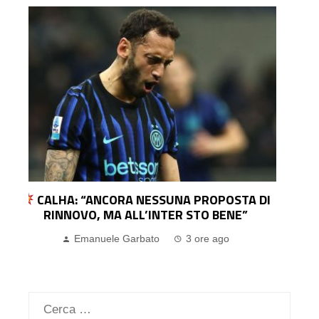
I
SCONFITTA DA INCUBO PER IL GENOA: IL
BOURNEMOUTH NE FA DIECI A DDR
Emanuele Garbato
4 giorni ago
Ricerca