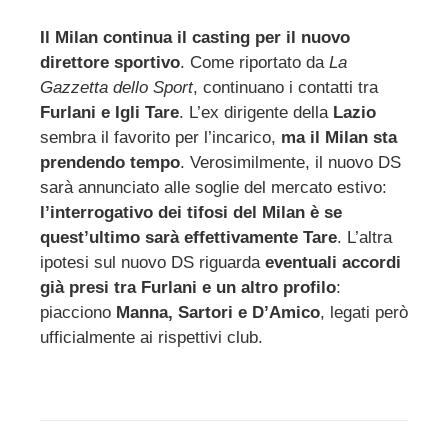
Il Milan continua il casting per il nuovo
direttore sportivo
. Come riportato da
La
ebook
Gazzetta dello Sport
, continuano i contatti tra
Furlani e Igli Tare
. L’ex dirigente della
Lazio
ter
sembra il favorito per l’incarico,
ma il Milan sta
prendendo tempo
. Verosimilmente, il nuovo DS
edIn
sarà annunciato alle soglie del mercato estivo:
l’interrogativo dei tifosi del Milan è se
quest’ultimo sarà effettivamente Tare
. L’altra
erest
ipotesi sul nuovo DS riguarda
eventuali accordi
già presi tra Furlani e un altro profilo
:
mbleupon
piacciono
Manna, Sartori e D’Amico
, legati però
ufficialmente ai rispettivi club.
l