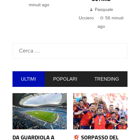
APRE AI BLAUGRANA
Pasquale
Demetrio Oriolo
2
Ucciero
56 minuti
ore ago
ago
Ricerca
per:
ULTIMI
POPOLARI
TRENDING
DA GUARDIOLA A
SORPASSO DEL