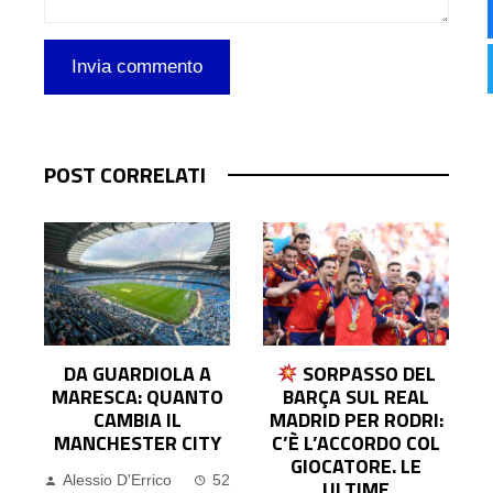
POST CORRELATI
SORPASSO DEL
IL BARÇA SOGNA
O
BARÇA SUL REAL
IN GRANDE,
MADRID PER RODRI:
TENTATIVO IN
Y
C’È L’ACCORDO COL
CORSO PER RODRI:
GIOCATORE. LE
FLICK CHIAMA IL
52
ULTIME
GIOCATORE, LUI