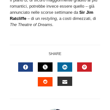
Il piano B, di sicuro maggiormente gradito ai più
romantici, potrebbe invece essere quello – già
annunciato nelle scorse settimane da
Sir Jim
Ratcliffe
– di un
restyling
, a costi dimezzati, di
The Theatre of Dreams.
SHARE
FACEBOOK
TWITTER
LINKEDIN
PINTERES
EMAIL
STUMBLEUPON