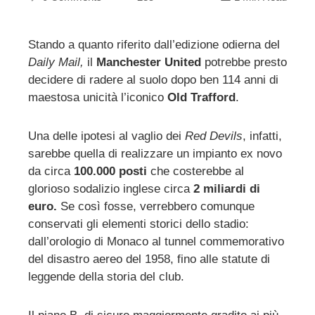
Stando a quanto riferito dall’edizione odierna del
Daily Mail,
il
Manchester United
potrebbe presto
ebook
decidere di radere al suolo dopo ben 114 anni di
maestosa unicità l’iconico
Old Trafford
.
ter
Una delle ipotesi al vaglio dei
Red Devils
, infatti,
edIn
sarebbe quella di realizzare un impianto ex novo
da circa
100.000 posti
che costerebbe al
erest
glorioso sodalizio inglese circa
2 miliardi di
euro.
Se così fosse, verrebbero comunque
mbleupon
conservati gli elementi storici dello stadio:
dall’orologio di Monaco al tunnel commemorativo
del disastro aereo del 1958, fino alle statute di
l
leggende della storia del club.