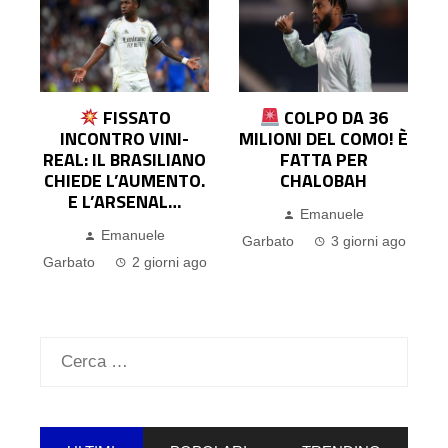
FISSATO
COLPO DA 36
INCONTRO VINI-
MILIONI DEL COMO! È
REAL: IL BRASILIANO
FATTA PER
E
CHIEDE L’AUMENTO.
CHALOBAH
E L’ARSENAL…
Emanuele
Emanuele
Garbato
3 giorni ago
go
Garbato
2 giorni ago
G
Ricerca
per: