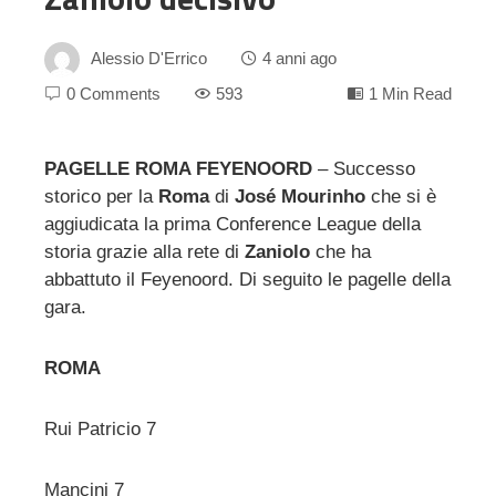
Alessio D'Errico
4 anni ago
0 Comments
593
1 Min Read
PAGELLE ROMA FEYENOORD
– Successo
storico per la
Roma
di
José Mourinho
che si è
ebook
aggiudicata la prima Conference League della
storia grazie alla rete di
Zaniolo
che ha
ter
abbattuto il Feyenoord. Di seguito le pagelle della
gara.
edIn
ROMA
erest
Rui Patricio 7
mbleupon
Mancini 7