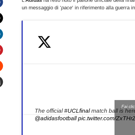
L’
Adidas
ha reso noto il pallone ufficiale della final
un messaggio di ‘
pace
‘ in riferimento alla guerra i
Facebook
witter
inkedIn
interest
Stumbleupon
mail
Fai cli
The official
#UCLfinal
match ball is he
@adidasfootball
pic.twitter.com/ZxTH