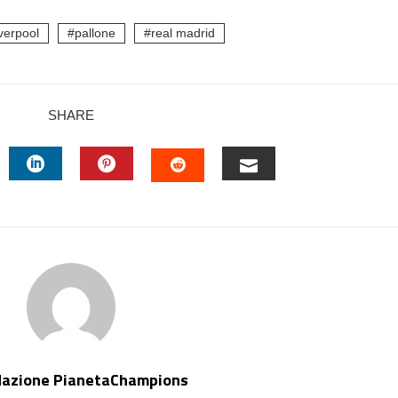
iverpool
pallone
real madrid
SHARE
TTER
LINKEDIN
PINTEREST
EMAIL
STUMBLEUPON
dazione PianetaChampions