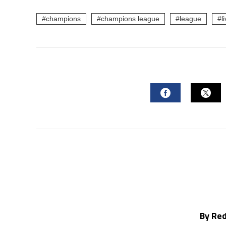
champions
champions league
league
l
FACEBOOK
TWI
By Re