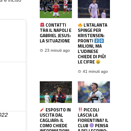
ui è inciso
CONTATTI
L’ATALANTA
TRA IL NAPOLI E
SPINGE PER
GABRIEL JESUS:
KRISTENSEN:
LA SITUAZIONE
PRONTI
MILIONI, MA
L’UDINESE
23 minuti ago
CHIEDE DI PIÙ!
LE CIFRE
41 minuti ago
ESPOSITO IN
PICCOLI
USCITA DAL
LASCIA LA
022
CAGLIARI: IL
FIORENTINA? IL
COMO CHIEDE
CLUB
PENSA
INFORMAZIONI,
A PELLEGRINO: