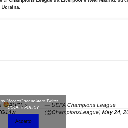
e di
Champions League
tra
Liverpool
e
Real Madrid
, su c
n
Ucraina
.
c su "Accetto" per abilitare Twitter
re
#UCL
x
— UEFA Champions League
COOKIE POLICY
rZG14w
(@ChampionsLeague)
May 24, 2
Accetto