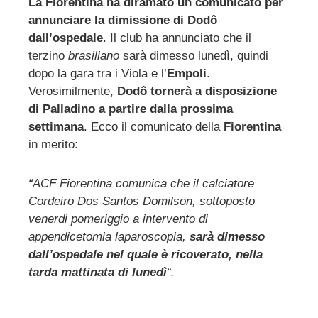
La Fiorentina ha diramato un comunicato per
annunciare la dimissione di Dodô
ebook
dall’ospedale
. Il club ha annunciato che il
terzino
brasiliano
sarà dimesso lunedì, quindi
ter
dopo la gara tra i Viola e l’
Empoli
.
Verosimilmente,
Dodô tornerà a disposizione
edIn
di Palladino a partire dalla prossima
settimana
. Ecco il comunicato della
Fiorentina
in merito:
erest
mbleupon
“ACF Fiorentina comunica che il calciatore
Cordeiro Dos Santos Domilson, sottoposto
venerdi pomeriggio a intervento di
l
appendicetomia laparoscopia,
sarà dimesso
dall’ospedale nel quale è ricoverato, nella
tarda mattinata di lunedì
“.