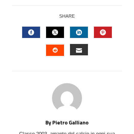
SHARE
FACEBOOK
TWITTER
LINKEDIN
PINTERES
EMAIL
STUMBLEUPON
By Pietro Galliano
Classe 2003, amante del calcio in ogni sua