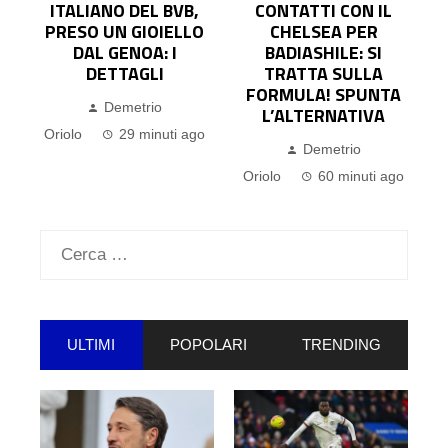
CONTATTI CON IL
IL GALATASARAY
O
CHELSEA PER
VALUTA GIÀ
BADIASHILE: SI
L’ALTERNATIVA A
TRATTA SULLA
LEAO: LA
FORMULA! SPUNTA
SITUAZIONE
L’ALTERNATIVA
Demetrio Oriolo
1
o
Demetrio
ora ago
Oriolo
60 minuti ago
Ricerca
per:
ULTIMI
POPOLARI
TRENDING