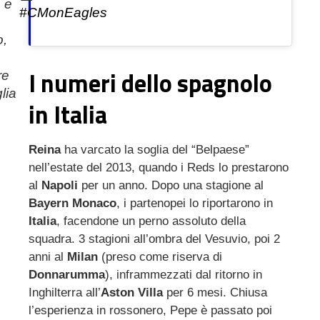
 e
#CMonEagles
,
I numeri dello spagnolo
re
lia
in Italia
Reina
ha varcato la soglia del “Belpaese”
nell’estate del 2013, quando i Reds lo prestarono
al
Napoli
per un anno. Dopo una stagione al
Bayern Monaco
, i partenopei lo riportarono in
Italia
, facendone un perno assoluto della
squadra. 3 stagioni all’ombra del Vesuvio, poi 2
anni al
Milan
(preso come riserva di
Donnarumma
), inframmezzati dal ritorno in
Inghilterra all’
Aston Villa
per 6 mesi. Chiusa
l’esperienza in rossonero, Pepe è passato poi