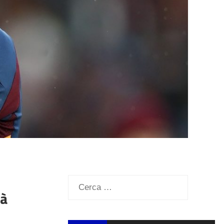
Ricerca
rà
per: