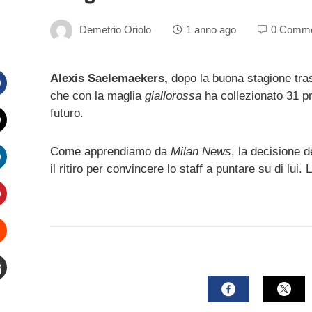
Demetrio Oriolo
1 anno ago
0 Comm
Alexis Saelemaekers,
dopo la buona stagione tra
che con la maglia
giallorossa
ha collezionato 31 pr
Facebook
futuro.
witter
Come apprendiamo da
Milan News
, la decisione d
il ritiro per convincere lo staff a puntare su di lui.
inkedIn
interest
Stumbleupon
mail