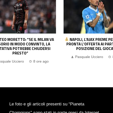
I, L’AJAX PREME PER NOA LANG:
CONTATTI FITTI TRA 
 L’OFFERTA AI PARTENOPEI. LA
MADRID E TOTTENHAM PE
OSIZIONE DEL GIOCATORE
L’INTER SI ALLONTANA… PE
PAVARD
squale Ucciero
8 ore ago
Pasquale Ucciero
Le foto e gli articoli presenti su “Pianeta
Champions” sono stati in parte presi da Internet,