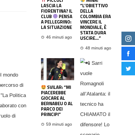
PICCOLI
MINA:
LASCIA LA
“L’OBIETTIVO
FIORENTINA? IL
DELLA
CLUB
PENSA
COLOMBIA ERA
A PELLEGRINO:
VINCERE IL
LA SITUAZIONE
MONDIALE, È
STATA DURA
USCIRE…”
46 minuti ago
48 minuti ago
el mondo
percorso di
SVILAR: “MI
PIACEREBBE
"La Politica
GIOCARE AL
BERNABEU O AL
laborato con
PARCO DEI
PRINCIPI”
ruolo di
59 minuti ago