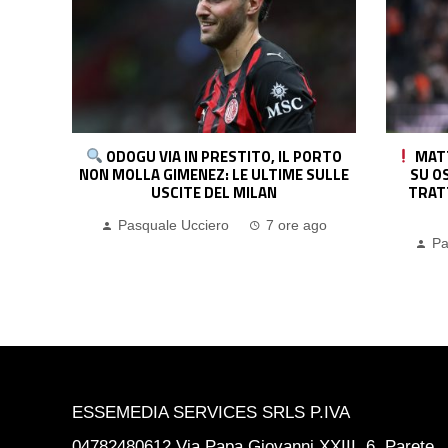
ORTO
MATTEO MORETTO: “SE IL MILAN VA
NAPOL
SULLE
SU OSORIO IN MODO CONVINTO, LA
PRONTA
TRATTATIVA POTREBBE CHIUDERSI
P
PRESTO”
go
Pa
Pasquale Ucciero
8 ore ago
ESSEMEDIA SERVICES SRLS P.IVA
04782480612 Via Papa Giovanni XXIII, 6, Parete