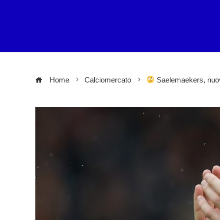
Home
Calciomercato
Saelemaekers, nuova v