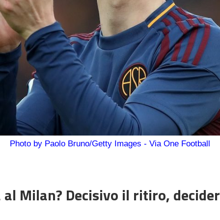
Photo by Paolo Bruno/Getty Images - Via One Football
l Milan? Decisivo il ritiro, decide