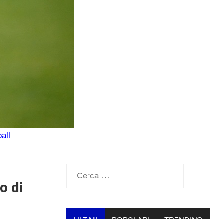
all
Ricerca
o di
per: