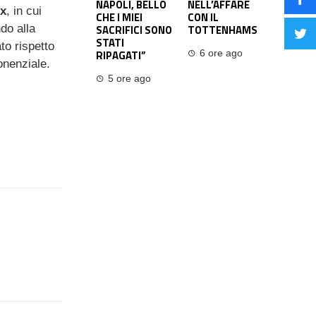
NAPOLI, BELLO
NELL’AFFARE
x
, in cui
CHE I MIEI
CON IL
SACRIFICI SONO
TOTTENHAMS
do alla
STATI
to rispetto
RIPAGATI”
6 ore ago
ponenziale.
5 ore ago