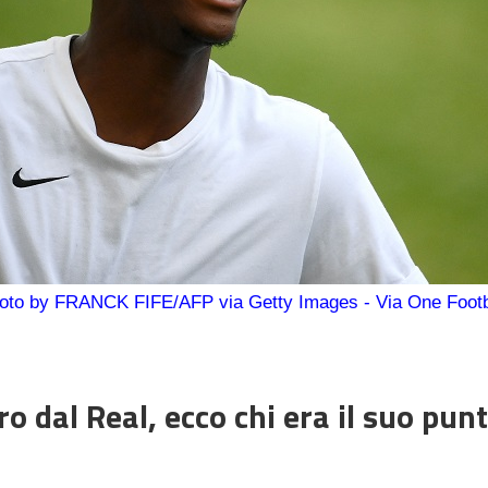
oto by FRANCK FIFE/AFP via Getty Images - Via One Footb
 dal Real, ecco chi era il suo punt