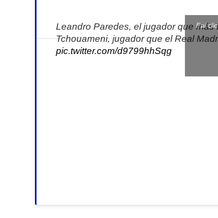
Leandro Paredes, el jugador que más 
Fai cli
Tchouameni, jugador que el Real Madr
pic.twitter.com/d9799hhSqg