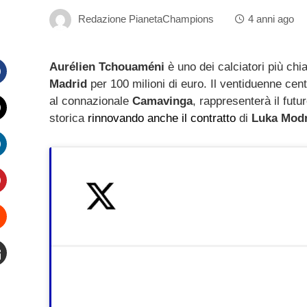
Redazione PianetaChampions
4 anni ago
Aurélien Tchouaméni
è uno dei calciatori più ch
Madrid
per 100 milioni di euro. Il ventiduenne ce
Facebook
al connazionale
Camavinga
, rappresenterà il fut
storica
rinnovando anche il contratto
di
Luka Modr
witter
inkedIn
interest
Stumbleupon
mail