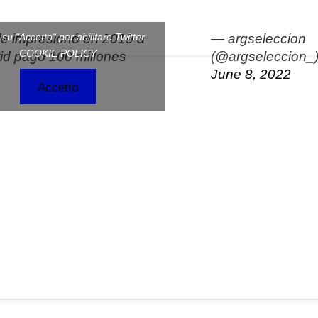
le impresionó en 2019 a
— argseleccion
c su "Accetto" per abilitare Twitter
COOKIE POLICY
id pagó 100 millones
(@argseleccion_
June 8, 2022
Accetto