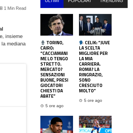
ULTIMI
POPOLARI
TRENDING
1 Min Read
al
e, insieme
TORINO,
CELIK: “JUVE
 la mediana
CAIRO:
LA SCELTA
“CACCIAMANI
MIGLIORE PER
ME LO TENGO
LA MIA
STRETTO.
CARRIERA.
MERCATO?
ROMA? LA
SENSAZIONI
RINGRAZIO,
BUONE, PRESI
SONO
GIOCATORI
CRESCIUTO
CHIESTI DA
MOLTO”
ABATE”
5 ore ago
5 ore ago