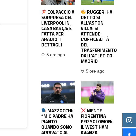
COLPACCIO A
RUGGERI HA
SORPRESA DEL
DETTO SI
LIVERPOOL IN
ALL’ASTON
)
CASA BARÇA: È
VILLA: SI
FATTA PER
ATTENDE
ARAUJO! I
L’UFFICIALITÀ
DETTAGLI
DEL
TRASFERIMENTO
DALL’ATLETICO
5 ore ago
MADRID
5 ore ago
MAZZOCCHI:
NIENTE
“MIO PADRE HA
FIORENTINA
PIANTO
PER SOLOMON:
QUANDO SONO
IL WEST HAM
ARRIVATO AL
AVANZA