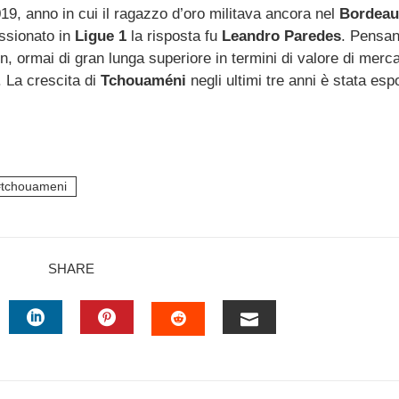
19, anno in cui il ragazzo d’oro militava ancora nel
Bordeau
ssionato in
Ligue 1
la risposta fu
Leandro Paredes
. Pensan
, ormai di gran lunga superiore in termini di valore di merca
. La crescita di
Tchouaméni
negli ultimi tre anni è stata es
tchouameni
SHARE
TTER
LINKEDIN
PINTEREST
EMAIL
STUMBLEUPON