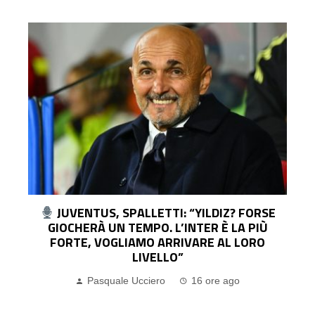
UDINESE, IL DG COLLAVINO: “KRISTENSEN?
LO CEDEREMO SOLO PER UN’OFFERTA
IRRINUNCIABILE. SUL MERCATO…”
Pasquale Ucciero
16 ore ago