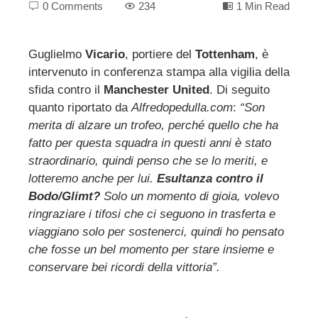
0 Comments
234
1 Min Read
Guglielmo
Vicario
, portiere del
Tottenham
, è
intervenuto in conferenza stampa alla vigilia della
ebook
sfida contro il
Manchester United
. Di seguito
quanto riportato da
Alfredopedulla.com
:
“Son
ter
merita di alzare un trofeo, perché quello che ha
fatto per questa squadra in questi anni è stato
edIn
straordinario, quindi penso che se lo meriti, e
lotteremo anche per lui.
Esultanza contro il
Bodo/Glimt?
Solo un momento di gioia, volevo
erest
ringraziare i tifosi che ci seguono in trasferta e
viaggiano solo per sostenerci, quindi ho pensato
mbleupon
che fosse un bel momento per stare insieme e
conservare bei ricordi della vittoria”.
l