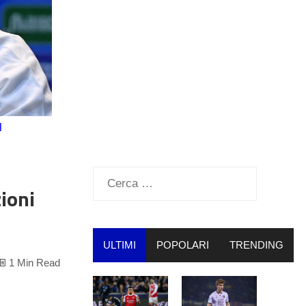
l
Ricerca
ioni
per:
ULTIMI
POPOLARI
TRENDING
1 Min Read