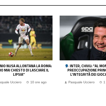
TER, CHIVU: “AL MOMENTO LA
JUVENTUS, SPALLETTI: 
OCCUPAZIONE PRINCIPALE È
AVER RETTO L’URTO. YILDIZ
INTEGRITÀ DEI GIOCATORI”
DOLORE. BUONI SEGNALI D
quale Ucciero
1 giorno ago
Pasquale Ucciero
1