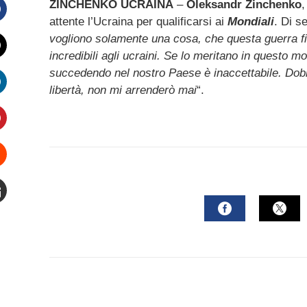
ZINCHENKO UCRAINA
–
Oleksandr Zinchenko
,
attente l’Ucraina per qualificarsi ai
Mondiali
. Di s
Facebook
vogliono solamente una cosa, che questa guerra fi
incredibili agli ucraini. Se lo meritano in questo
witter
succedendo nel nostro Paese è inaccettabile. Dobb
libertà, non mi arrenderò mai
“.
inkedIn
interest
Stumbleupon
mail
FACEBOOK
TWI