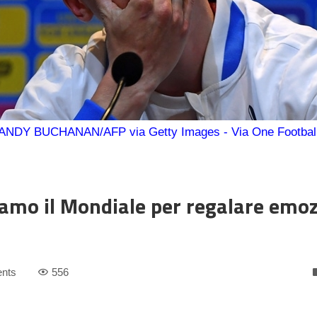
ANDY BUCHANAN/AFP via Getty Images - Via One Footbal
iamo il Mondiale per regalare emoz
nts
556