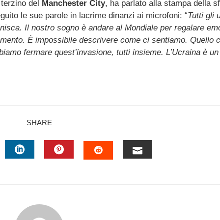
 terzino del
Manchester City
, ha parlato alla stampa della s
eguito le sue parole in lacrime dinanzi ai microfoni: “
Tutti gli 
nisca. Il nostro sogno è andare al Mondiale per regalare em
 momento. È impossibile descrivere come ci sentiamo. Quello 
iamo fermare quest’invasione, tutti insieme. L’Ucraina è un
SHARE
TTER
LINKEDIN
PINTEREST
EMAIL
STUMBLEUPON