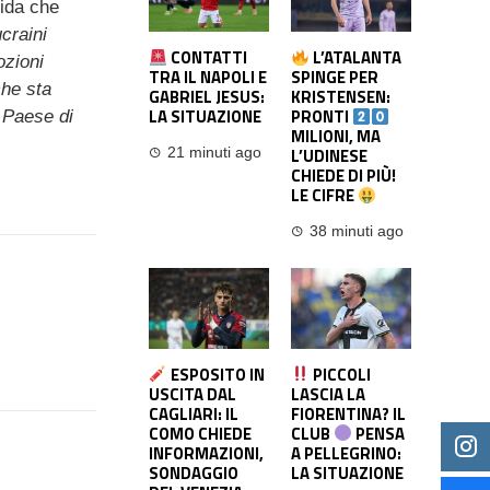
fida che
ucraini
CONTATTI
L’ATALANTA
ozioni
TRA IL NAPOLI E
SPINGE PER
che sta
GABRIEL JESUS:
KRISTENSEN:
LA SITUAZIONE
PRONTI
 Paese di
MILIONI, MA
L’UDINESE
21 minuti ago
CHIEDE DI PIÙ!
LE CIFRE
38 minuti ago
ESPOSITO IN
PICCOLI
USCITA DAL
LASCIA LA
CAGLIARI: IL
FIORENTINA? IL
COMO CHIEDE
CLUB
PENSA
INFORMAZIONI,
A PELLEGRINO:
SONDAGGIO
LA SITUAZIONE