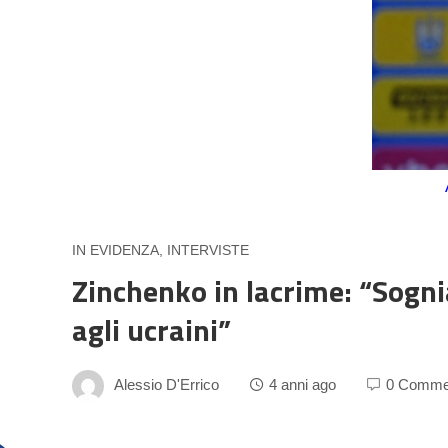
IN EVIDENZA
,
INTERVISTE
Zinchenko in lacrime: “Sogn
agli ucraini”
Alessio D'Errico
4 anni ago
0 Comme