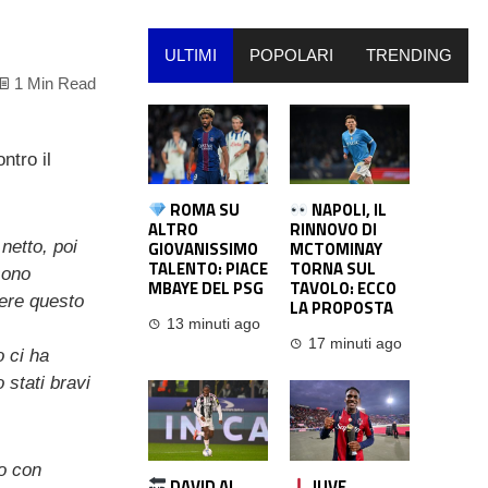
ULTIMI
POPOLARI
TRENDING
1 Min Read
ntro il
ROMA SU
NAPOLI, IL
ALTRO
RINNOVO DI
netto, poi
GIOVANISSIMO
MCTOMINAY
TALENTO: PIACE
TORNA SUL
sono
MBAYE DEL PSG
TAVOLO: ECCO
dere questo
LA PROPOSTA
13 minuti ago
17 minuti ago
 ci ha
stati bravi
to con
DAVID AL
JUVE,