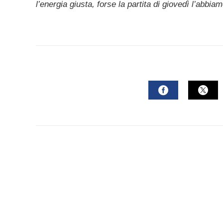
mail
l’energia giusta, forse la partita di giovedì l’abbia
FACEBOOK
TWI