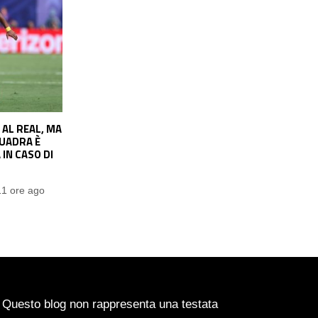
AL REAL, MA
LAZIO, ATTACCANTE CERCASI: DA
UADRA È
PINAMONTI A GIMENEZ. LA SITUAZIONE
T
IN CASO DI
Pasquale Ucciero
11 ore ago
11 ore ago
Questo blog non rappresenta una testata