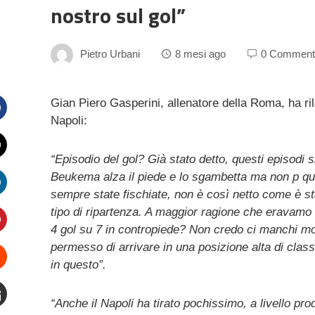
nostro sul gol”
Pietro Urbani
8 mesi ago
0 Comment
Gian Piero Gasperini, allenatore della Roma, ha ri
Napoli:
Facebook
“Episodio del gol? Già stato detto, questi episodi 
witter
Beukema alza il piede e lo sgambetta ma non p quel
sempre state fischiate, non è così netto come è s
inkedIn
tipo di ripartenza. A maggior ragione che eravamo
4 gol su 7 in contropiede? Non credo ci manchi mo
interest
permesso di arrivare in una posizione alta di cla
in questo”.
Stumbleupon
“Anche il Napoli ha tirato pochissimo, a livello pr