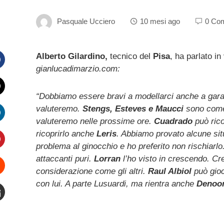
Pasquale Ucciero
10 mesi ago
0 Co
Alberto Gilardino,
tecnico del
Pisa
, ha parlato in
gianlucadimarzio.com:
Facebook
“Dobbiamo essere bravi a modellarci anche a gara
witter
valuteremo.
Stengs, Esteves e Maucci
sono come 
valuteremo nelle prossime ore.
Cuadrado
può rico
inkedIn
ricoprirlo anche
Leris
. Abbiamo provato alcune sit
problema al ginocchio e ho preferito non rischiar
interest
attaccanti puri.
Lorran
l’ho visto in crescendo. Cr
considerazione come gli altri.
Raul Albiol
può gioc
Stumbleupon
con lui. A parte Lusuardi, ma rientra anche
Denoo
mail