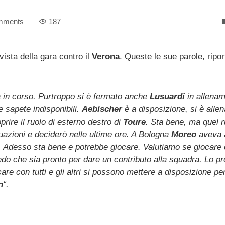
mments
187
 vista della gara contro il
Verona
. Queste le sue parole, ripor
 in corso. Purtroppo si è fermato anche
Lusuardi
in allena
sapete indisponibili.
Aebischer
è a disposizione, si è allen
prire il ruolo di esterno destro di
Toure
. Sta bene, ma quel 
uazioni e deciderò nelle ultime ore. A Bologna
Moreo
aveva 
lo. Adesso sta bene e potrebbe giocare. Valutiamo se giocare
edo che sia pronto per dare un contributo alla squadra. Lo pr
are con tutti e gli altri si possono mettere a disposizione pe
n
“.