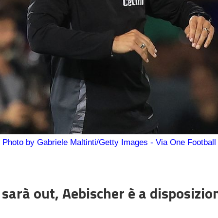
Photo by Gabriele Maltinti/Getty Images - Via One Football
 sarà out, Aebischer è a disposizio