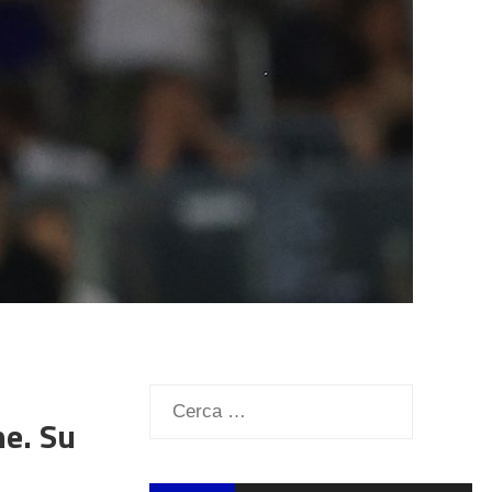
Ricerca
ne. Su
per: