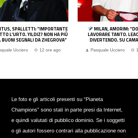
ILAN, AMORIM: “DOBBIAMO
SPINAZZOLA: “CON ALLE
ORARE TANTO. LEAO? SI STA
FORTE. CHAMPIONS? FARE
VERTENDO. SU CAMARDA…”
LEAGUE PHASE”
squale Ucciero
12 ore ago
Emanuele Garbato
Le foto e gli articoli presenti su “Pianeta
Champions” sono stati in parte presi da Internet,
e quindi valutati di pubblico dominio. Se i soggetti
o gli autori fossero contrari alla pubblicazione non