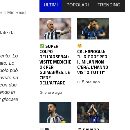
ULTIMI
POPOLARI
TRENDING
1 Min Read
tate da
SUPER
COLPO
CALHANOGLU:
mento. Lo
DELL’ARSENAL:
“IL RIGORE PER
VISITE MEDICHE
IL MILAN NON
ato. Lo
OK PER
C’ERA, L’HANNO
ruolo può
GUIMARÃES. LE
VISTO TUTTI”
CIFRE
avuto un
DELL’AFFARE
5 ore ago
 con due
endo in
5 ore ago
r giocare