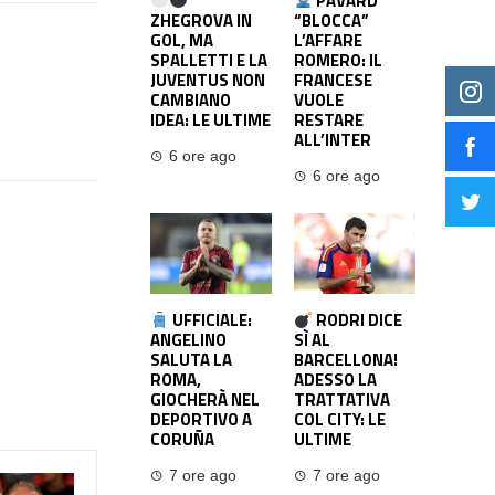
PAVARD
ZHEGROVA IN
“BLOCCA”
GOL, MA
L’AFFARE
SPALLETTI E LA
ROMERO: IL
JUVENTUS NON
FRANCESE
CAMBIANO
VUOLE
IDEA: LE ULTIME
RESTARE
ALL’INTER
6 ore ago
6 ore ago
UFFICIALE:
RODRI DICE
ANGELINO
SÌ AL
SALUTA LA
BARCELLONA!
ROMA,
ADESSO LA
GIOCHERÀ NEL
TRATTATIVA
DEPORTIVO A
COL CITY: LE
CORUÑA
ULTIME
7 ore ago
7 ore ago