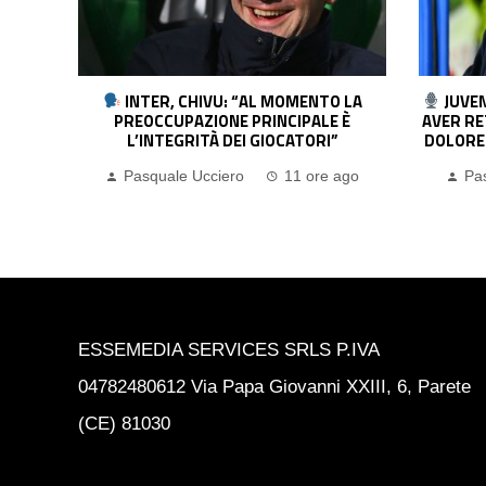
 LA
JUVENTUS, SPALLETTI: “IMPORTANTE
M
 È
AVER RETTO L’URTO. YILDIZ? NON HA PIÙ
LAV
DOLORE. BUONI SEGNALI DA ZHEGROVA”
DI
ago
Pasquale Ucciero
12 ore ago
Pa
ESSEMEDIA SERVICES SRLS P.IVA
04782480612 Via Papa Giovanni XXIII, 6, Parete
(CE) 81030