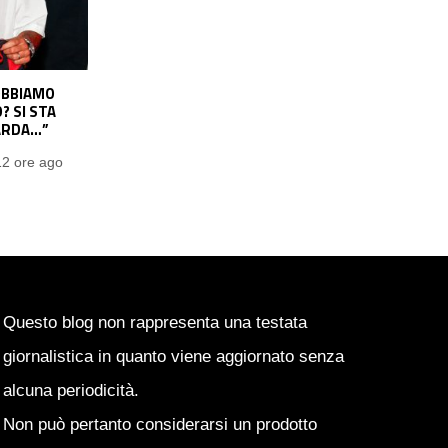
GRI SI VA
MALEN: “IO E CASTRO COMPATIBILI, È
MO UNA GRAN
ANCHE L’IDEA DI GASP”
Emanuele Garbato
2 giorni ago
2 giorni ago
Questo blog non rappresenta una testata
giornalistica in quanto viene aggiornato senza
alcuna periodicità.
Non può pertanto considerarsi un prodotto