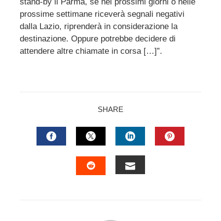
stand-by il Parma, se nei prossimi giorni o nelle
prossime settimane riceverà segnali negativi
dalla Lazio, riprenderà in considerazione la
destinazione. Oppure potrebbe decidere di
attendere altre chiamate in corsa […]”.
SHARE
FACEBOOK
TWITTER
LINKEDIN
PINTERES
EMAIL
STUMBLEUPON