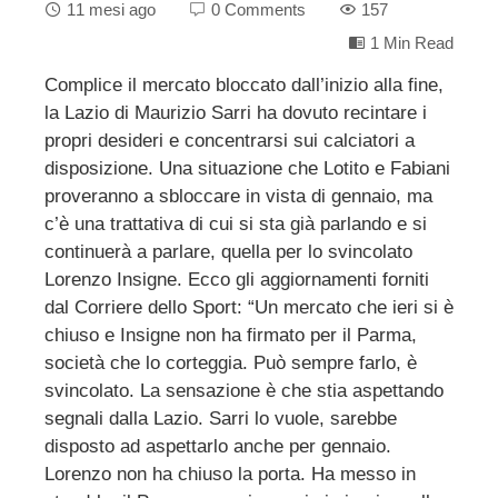
11 mesi ago
0 Comments
157
1 Min Read
Complice il mercato bloccato dall’inizio alla fine,
la Lazio di Maurizio Sarri ha dovuto recintare i
ebook
propri desideri e concentrarsi sui calciatori a
disposizione. Una situazione che Lotito e Fabiani
ter
proveranno a sbloccare in vista di gennaio, ma
c’è una trattativa di cui si sta già parlando e si
edIn
continuerà a parlare, quella per lo svincolato
Lorenzo Insigne. Ecco gli aggiornamenti forniti
dal Corriere dello Sport: “Un mercato che ieri si è
erest
chiuso e Insigne non ha firmato per il Parma,
società che lo corteggia. Può sempre farlo, è
mbleupon
svincolato. La sensazione è che stia aspettando
segnali dalla Lazio. Sarri lo vuole, sarebbe
l
disposto ad aspettarlo anche per gennaio.
Lorenzo non ha chiuso la porta. Ha messo in