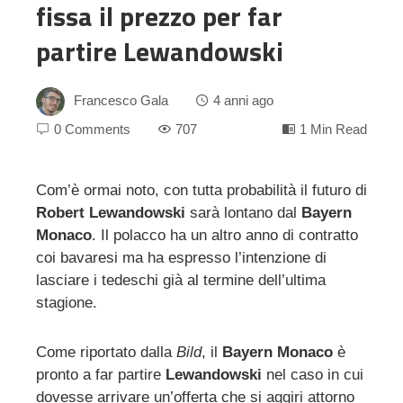
fissa il prezzo per far
partire Lewandowski
Francesco Gala
4 anni ago
0 Comments
707
1 Min Read
Com’è ormai noto, con tutta probabilità il futuro di
Robert Lewandowski
sarà lontano dal
Bayern
ebook
Monaco
. Il polacco ha un altro anno di contratto
coi bavaresi ma ha espresso l’intenzione di
ter
lasciare i tedeschi già al termine dell’ultima
stagione.
edIn
Come riportato dalla
Bild
, il
Bayern Monaco
è
erest
pronto a far partire
Lewandowski
nel caso in cui
dovesse arrivare un’offerta che si aggiri attorno