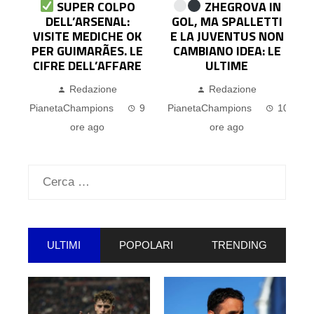
ZHEGROVA IN
PAVARD
GOL, MA SPALLETTI
“BLOCCA” L’AFFARE
K
E LA JUVENTUS NON
ROMERO: IL
E
CAMBIANO IDEA: LE
FRANCESE VUOLE
E
ULTIME
RESTARE ALL’INTER
Redazione
Redazione
9
PianetaChampions
10
PianetaChampions
11
P
ore ago
ore ago
Ricerca
per:
ULTIMI
POPOLARI
TRENDING