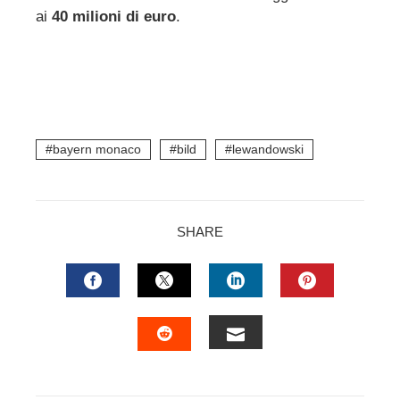
mbleupon
ai
40 milioni di euro
.
l
bayern monaco
bild
lewandowski
SHARE
FACEBOOK
TWITTER
LINKEDIN
PINTERES
EMAIL
STUMBLEUPON