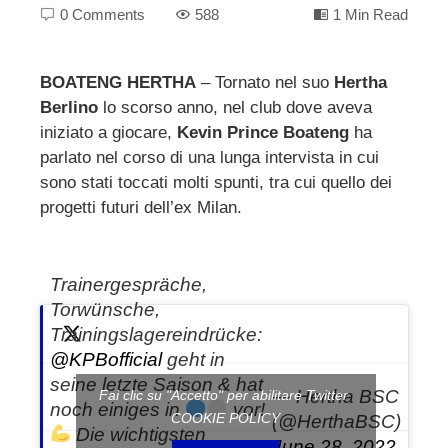
0 Comments
588
1 Min Read
BOATENG HERTHA
– Tornato nel suo
Hertha
Berlino
lo scorso anno, nel club dove aveva
ebook
iniziato a giocare,
Kevin Prince Boateng
ha
parlato nel corso di una lunga intervista in cui
ter
sono stati toccati molti spunti, tra cui quello dei
progetti futuri dell’ex Milan.
edIn
Trainergespräche,
erest
Torwünsche,
Trainingslagereindrücke:
mbleupon
@KPBofficial
geht in
seine letzte Saison & hat
l
— Hertha BSC
Fai clic su "Accetto" per abilitare Twitter
noch einiges in
vor!
COOKIE POLICY
(@HerthaBSC)
Die wichtigsten
June 28, 2022