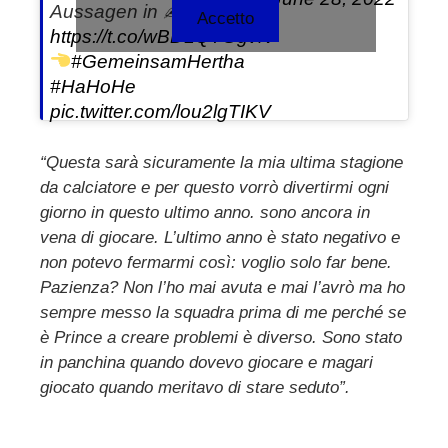
Aussagen in ✍
und
:
Accetto
https://t.co/wBDLQTGgvN
#GemeinsamHertha
#HaHoHe
pic.twitter.com/lou2lgTIKV
“Questa sarà sicuramente la mia ultima stagione
da calciatore e per questo vorrò divertirmi ogni
giorno in questo ultimo anno. sono ancora in
vena di giocare. L’ultimo anno è stato negativo e
non potevo fermarmi così: voglio solo far bene.
Pazienza? Non l’ho mai avuta e mai l’avrò ma ho
sempre messo la squadra prima di me perché se
è Prince a creare problemi è diverso. Sono stato
in panchina quando dovevo giocare e magari
giocato quando meritavo di stare seduto”.