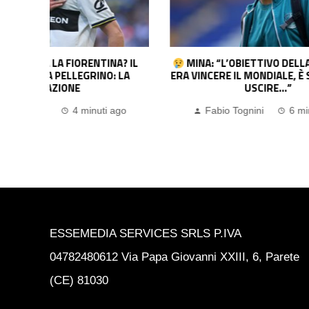
? IL
MINA: “L’OBIETTIVO DELLA COLOMBIA
SVIL
LA
ERA VINCERE IL MONDIALE, È STATA DURA
BERNA
USCIRE…”
Fa
go
Fabio Tognini
6 minuti ago
ESSEMEDIA SERVICES SRLS P.IVA
04782480612 Via Papa Giovanni XXIII, 6, Parete
(CE) 81030