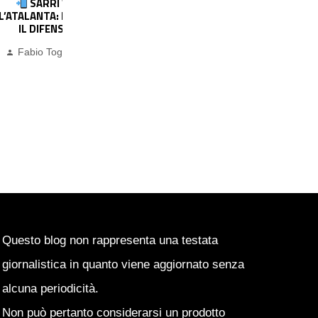
AGNOLI
 HA CHIAMATO
ENARIO
inuti ago
ROMANO: “L’INTER HA DETTO
ALL’ENTOURAGE DI ROMERO DI NON
POTER PROCEDERE. NON SOLO ATLETICO,
SPUNTA UNA BIG INGLESE”
Fabio Tognini
26 minuti ago
Questo blog non rappresenta una testata
giornalistica in quanto viene aggiornato senza
alcuna periodicità.
Non può pertanto considerarsi un prodotto