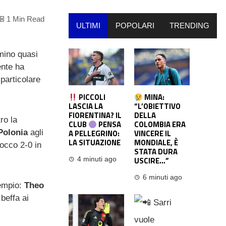
1 Min Read
ULTIMI
POPOLARI
TRENDING
mino quasi
ente ha
 particolare
PICCOLI
MINA:
LASCIA LA
“L’OBIETTIVO
FIORENTINA? IL
DELLA
ro la
CLUB
PENSA
COLOMBIA ERA
Polonia
agli
A PELLEGRINO:
VINCERE IL
LA SITUAZIONE
MONDIALE, È
rocco 2-0 in
STATA DURA
USCIRE…”
4 minuti ago
6 minuti ago
sempio:
Theo
beffa ai