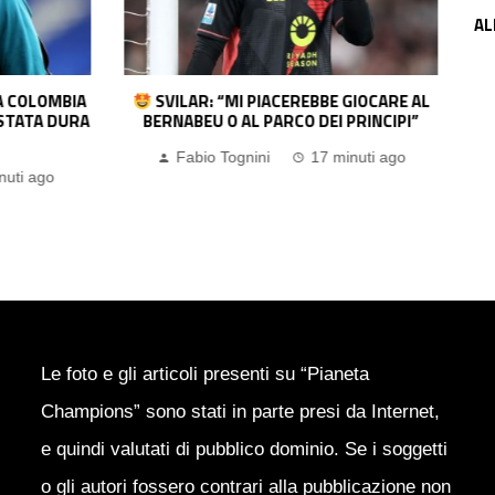
SARRI VUOLE ROM
ALL’ATALANTA: IL TECNICO
IL DIFENSORE! LO SC
Fabio Tognini
20 m
AR: “MI PIACEREBBE GIOCARE AL
BEU O AL PARCO DEI PRINCIPI”
bio Tognini
17 minuti ago
Le foto e gli articoli presenti su “Pianeta
Champions” sono stati in parte presi da Internet,
e quindi valutati di pubblico dominio. Se i soggetti
o gli autori fossero contrari alla pubblicazione non