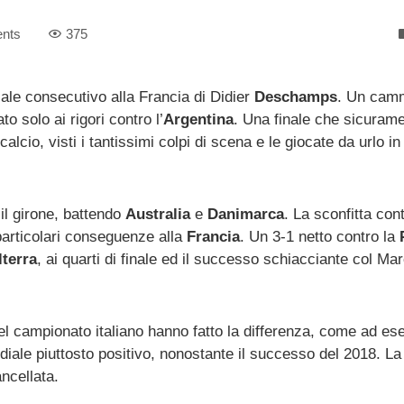
nts
375
iale consecutivo alla Francia di Didier
Deschamps
. Un cam
o solo ai rigori contro l’
Argentina
. Una finale che sicuram
alcio, visti i tantissimi colpi di scena e le giocate da urlo in
il girone, battendo
Australia
e
Danimarca
. La sconfitta cont
 particolari conseguenze alla
Francia
. Un 3-1 netto contro la
lterra
, ai quarti di finale ed il successo schiacciante col Ma
 campionato italiano hanno fatto la differenza, come ad e
iale piuttosto positivo, nonostante il successo del 2018. La 
ncellata.