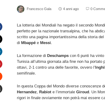
Francesco Gala
4 anni ago
0 Comme
La lotteria dei Mondiali ha negato il secondo Mond
perfetto per la nazionale transalpina, che ha abdicat
Facebook
scritto una pagina importantissima della storia del c
di
Mbappé
e
Messi
.
witter
La formazione di
Deschamps
con 6 punti ha vinto 
inkedIn
Tunisia all’ultima giornata alla fine non ha portato
ottavi, 2-1 contro una delle favorite, ovvero l’
Inghi
interest
semifinale.
Stumbleupon
In questa Coppa del Mondo diverse conoscenze del
Hernandez
,
Rabiot
e l’immortale
Giroud
. Un Mond
mail
rigori in finale ovviamente non potrà mai essere ca