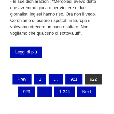
- le sue dichiarazioni: "Mercoledì avevo detto
che avremmo giocato per vincere e due
giornalisti inglesi hanno riso. Ora non li vedo.
Cerchiamo di essere rispettati in Europa e
volevamo ottenere un buon risultato. Non
vogliamo che qualcuno ci sottovaluti".
Leggi di più
Paginazione
Prev
1
…
921
922
degli
923
…
1.344
Next
articoli