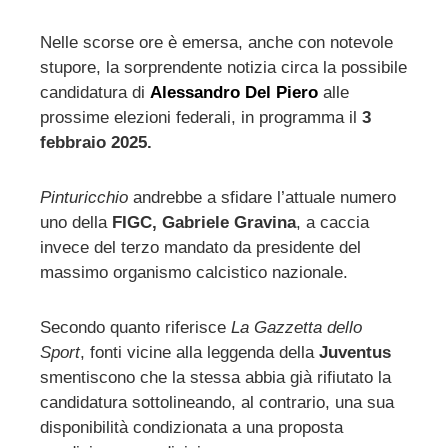
Nelle scorse ore è emersa, anche con notevole
stupore, la sorprendente notizia circa la possibile
ebook
candidatura di
Alessandro Del Piero
alle
prossime elezioni federali, in programma il
3
ter
febbraio 2025.
edIn
Pinturicchio
andrebbe a sfidare l’attuale numero
uno della
FIGC, Gabriele Gravina
, a caccia
erest
invece del terzo mandato da presidente del
massimo organismo calcistico nazionale.
mbleupon
Secondo quanto riferisce
La Gazzetta dello
l
Sport
, fonti vicine alla leggenda della
Juventus
smentiscono che la stessa abbia già rifiutato la
candidatura sottolineando, al contrario, una sua
disponibilità condizionata a una proposta