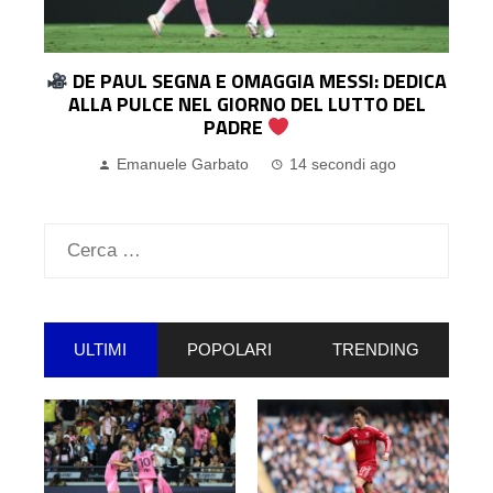
A
PESANTI K.O. DI ROMA E BOLOGNA,
SORRIDE L’ATALANTA, L’UDINESE BATTE IL
BARÇA. GASP
LE AMICHEVOLI DI SERIE A
Pasquale Ucciero
9 ore ago
Ricerca
per:
ULTIMI
POPOLARI
TRENDING