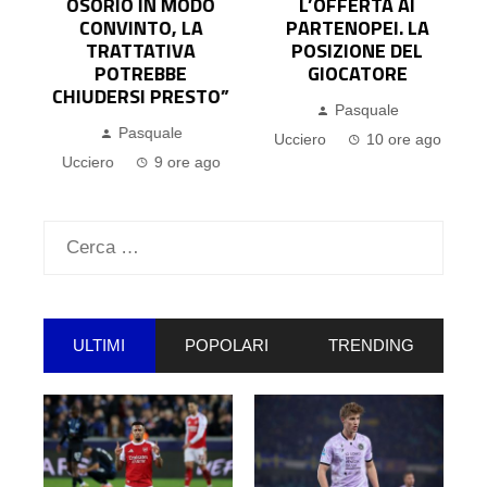
E
OSORIO IN MODO
L’OFFERTA AI
CONVINTO, LA
PARTENOPEI. LA
TRATTATIVA
POSIZIONE DEL
POTREBBE
GIOCATORE
CHIUDERSI PRESTO”
Pasquale
Pasquale
Ucciero
10 ore ago
Ucciero
9 ore ago
Ricerca
per:
ULTIMI
POPOLARI
TRENDING