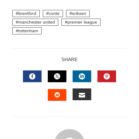
l
brentford
conte
eriksen
manchester united
premier league
tottenham
SHARE
FACEBOOK
TWITTER
LINKEDIN
PINTERES
EMAIL
STUMBLEUPON