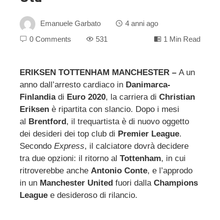
Emanuele Garbato
4 anni ago
0 Comments
531
1 Min Read
ERIKSEN TOTTENHAM MANCHESTER –
A un
anno dall’arresto cardiaco in
Danimarca-
ebook
Finlandia
di
Euro 2020
, la carriera di
Christian
Eriksen
è ripartita con slancio. Dopo i mesi
ter
al
Brentford
, il trequartista è di nuovo oggetto
dei desideri dei top club di
Premier League
.
edIn
Secondo
Express
, il calciatore dovrà decidere
tra due opzioni: il ritorno al
Tottenham
, in cui
ritroverebbe anche
Antonio Conte
, e l’approdo
erest
in un
Manchester United
fuori dalla
Champions
League
e desideroso di rilancio.
mbleupon