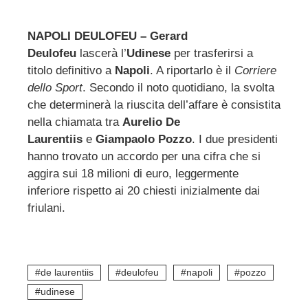
NAPOLI DEULOFEU – Gerard
Deulofeu
lascerà l’
Udinese
per trasferirsi a
ebook
titolo definitivo a
Napoli
. A riportarlo è il
Corriere
dello Sport
. Secondo il noto quotidiano, la svolta
ter
che determinerà la riuscita dell’affare è consistita
nella chiamata tra
Aurelio De
edIn
Laurentiis
e
Giampaolo Pozzo
. I due presidenti
hanno trovato un accordo per una cifra che si
aggira sui 18 milioni di euro, leggermente
erest
inferiore rispetto ai 20 chiesti inizialmente dai
friulani.
mbleupon
l
de laurentiis
deulofeu
napoli
pozzo
udinese