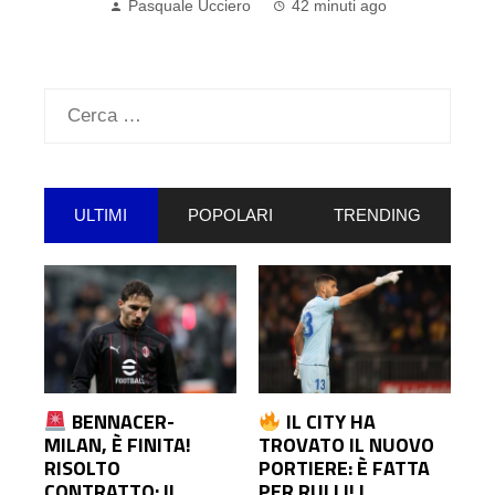
Pasquale Ucciero
42 minuti ago
Ricerca
per:
ULTIMI
POPOLARI
TRENDING
BENNACER-
IL CITY HA
MILAN, È FINITA!
TROVATO IL NUOVO
RISOLTO
PORTIERE: È FATTA
CONTRATTO: IL
PER RULLI! I