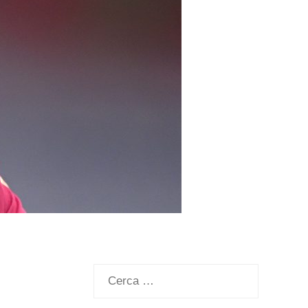
Ricerca
per: