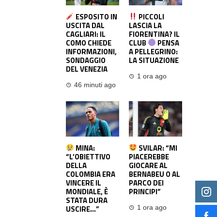
ESPOSITO IN
PICCOLI
USCITA DAL
LASCIA LA
CAGLIARI: IL
FIORENTINA? IL
COMO CHIEDE
CLUB
PENSA
INFORMAZIONI,
A PELLEGRINO:
SONDAGGIO
LA SITUAZIONE
DEL VENEZIA
1 ora ago
46 minuti ago
MINA:
SVILAR: “MI
“L’OBIETTIVO
PIACEREBBE
DELLA
GIOCARE AL
COLOMBIA ERA
BERNABEU O AL
VINCERE IL
PARCO DEI
MONDIALE, È
PRINCIPI”
STATA DURA
USCIRE…”
1 ora ago