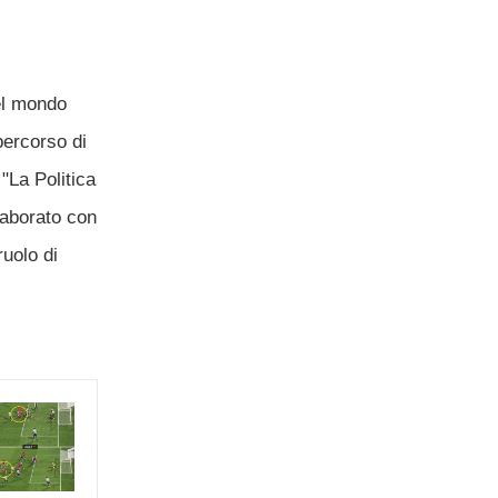
el mondo
percorso di
"La Politica
laborato con
ruolo di