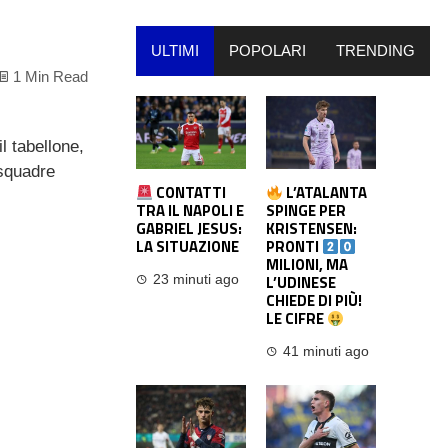
ULTIMI
POPOLARI
TRENDING
1 Min Read
l tabellone,
 squadre
CONTATTI
L’ATALANTA
TRA IL NAPOLI E
SPINGE PER
GABRIEL JESUS:
KRISTENSEN:
LA SITUAZIONE
PRONTI
MILIONI, MA
L’UDINESE
23 minuti ago
CHIEDE DI PIÙ!
LE CIFRE
41 minuti ago