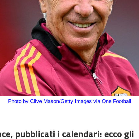
Photo by Clive Mason/Getty Images via One Football
, pubblicati i calendari: ecco gli