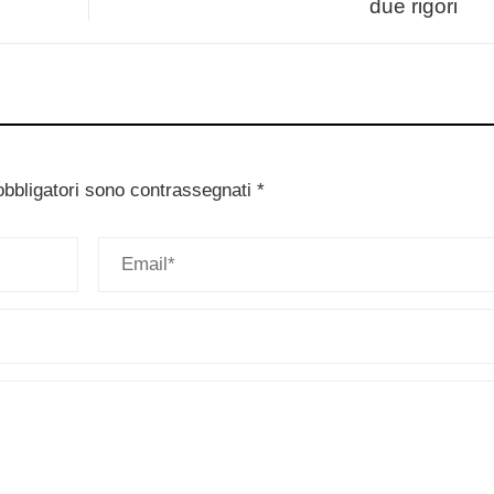
due rigori
obbligatori sono contrassegnati
*