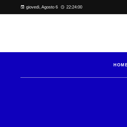
giovedì, Agosto 6
22:24:01
HOM