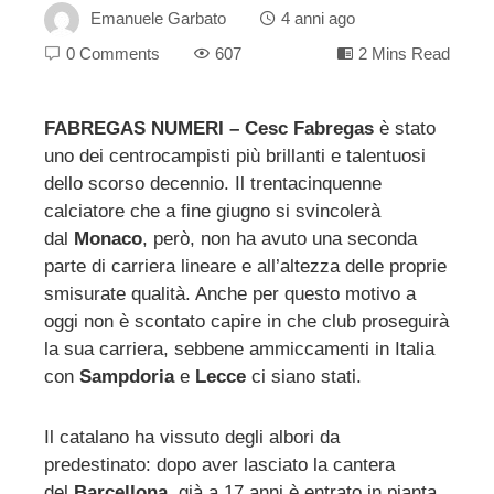
Emanuele Garbato
4 anni ago
0 Comments
607
2 Mins Read
FABREGAS NUMERI – Cesc Fabregas
è stato
uno dei centrocampisti più brillanti e talentuosi
ebook
dello scorso decennio. Il trentacinquenne
calciatore che a fine giugno si svincolerà
ter
dal
Monaco
, però, non ha avuto una seconda
parte di carriera lineare e all’altezza delle proprie
edIn
smisurate qualità. Anche per questo motivo a
oggi non è scontato capire in che club proseguirà
la sua carriera, sebbene ammiccamenti in Italia
erest
con
Sampdoria
e
Lecce
ci siano stati.
mbleupon
Il catalano ha vissuto degli albori da
predestinato: dopo aver lasciato la cantera
l
del
Barcellona
, già a 17 anni è entrato in pianta